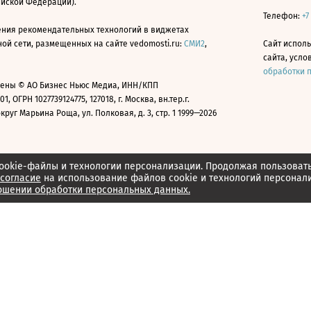
ийской Федерации).
Телефон:
+7
ния рекомендательных технологий в виджетах
й сети, размещенных на сайте vedomosti.ru:
СМИ2
,
Сайт испол
сайта, усл
обработки 
ены © АО Бизнес Ньюс Медиа, ИНН/КПП
01, ОГРН 1027739124775, 127018, г. Москва, вн.тер.г.
уг Марьина Роща, ул. Полковая, д. 3, стр. 1 1999—2026
ookie-файлы и технологии персонализации. Продолжая пользоват
согласие
на использование файлов cookie и технологий персонал
ошении обработки персональных данных.