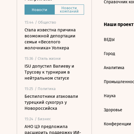
Справочник ко
Новости
Новости
компаний
15:44
/ Общество
Наши проек
Стала известна причина
возможной депортации
ВЕДЫ
семьи «Веселого
молочника» Уолкера
Город
15:36
/ Стиль жизни
ISU допустил Валиеву и
Аналитика
Трусову к турнирам в
нейтральном статусе
Промышленнос
15:25
/ Политика
Наука
Беспилотники атаковали
турецкий сухогруз у
Новороссийска
Здоровье
15:24
/ Бизнес
Конференции
АНО ЦЭ предложила
расширить поддержку ИИ-