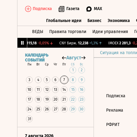
Подписка
Газета
MAX
Глобальные идеи
Бизнес
Экономика
ВЕДЫ
Правила торговли
Идеи управления
Г
Глобальные идеи
Бизнес
Экономик
12%
↓
RGBI
115,18
-0,05%
↓
CNY Бирж.
12,238
+1,3%
↑
IMOEX
2 281,3
-0,2
Ситуация на топл
КАЛЕНДАРЬ
Август
СОБЫТИЙ
Пн
Вт
Ср
Чт
Пт
Сб
Вс
1
2
3
4
5
6
7
8
9
10
11
12
13
14
15
16
Подписка
17
18
19
20
21
22
23
24
25
26
27
28
29
30
Реклама
31
РФРИТ
7 августа 2026