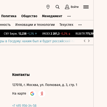
Войти
Политика
Общество
Менеджмент
нность
Инновации и технологии
Техуспех
ть
Политика
Общество
Менеджмент
CNY Бирж.
12,238
+1,3%
↑
IMOEX
2 281,3
-0,2%
↓
RGBITR
775,59
-0,02%
↓
ры в Госдуму: каким был и будет российский парламент
Война н
Контакты
127018, г. Москва, ул. Полковая, д. 3, стр. 1
На карте
+7 495 956-34-58