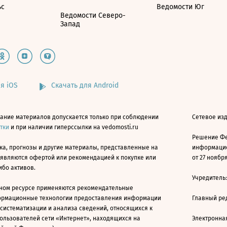
ьс
Ведомости Юг
Ведомости Северо-
Запад
я iOS
Скачать для Android
ание материалов допускается только при соблюдении
Сетевое изд
атки
и при наличии гиперссылки на vedomosti.ru
Решение Фе
ка, прогнозы и другие материалы, представленные на
информацио
 являются офертой или рекомендацией к покупке или
от 27 ноября
ибо активов.
Учредитель
ном ресурсе применяются рекомендательные
ормационные технологии предоставления информации
Главный ре
 систематизации и анализа сведений, относящихся к
ользователей сети «Интернет», находящихся на
Электронна