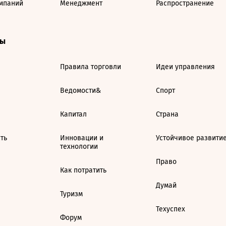
мпаний
Менеджмент
Распространение
ты
Правила торговли
Идеи управления
Ведомости&
Спорт
Капитал
Страна
ть
Инновации и
Устойчивое развити
технологии
Право
Как потратить
Думай
Туризм
Техуспех
Форум