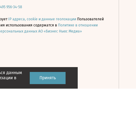
 495 956-34-58
ьзует
IP адреса, cookie и данные геолокации
Пользователей
овия использования содержатся в
Политике в отношении
персональных данных АО «Бизнес Ньюс Медиа»
ься данным
Принять
изации в