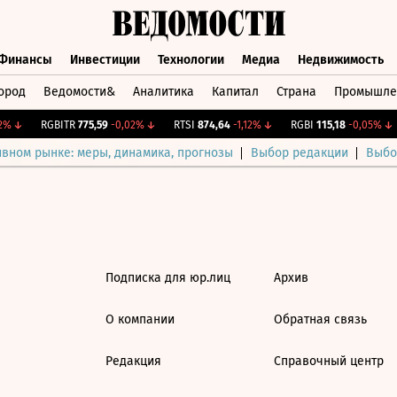
Финансы
Инвестиции
Технологии
Медиа
Недвижимость
ород
Ведомости&
Аналитика
Капитал
Страна
Промышле
а
Финансы
Инвестиции
Технологии
Медиа
Недвижимос
%
↓
RGBITR
775,59
-0,02%
↓
RTSI
874,64
-1,12%
↓
RGBI
115,18
-0,05%
↓
ивном рынке: меры, динамика, прогнозы
Выбор редакции
Выбо
Подписка для юр.лиц
Архив
О компании
Обратная связь
Редакция
Справочный центр