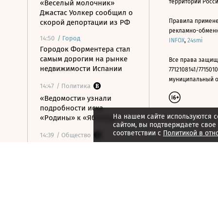
территории Росс
«Веселый молочник»
Джастас Уолкер сообщил о
Правила примене
скорой депортации из РФ
рекламно-обменно
14:50
/
Город
INFOX
,
24smi
Городок Форментера стал
самым дорогим на рынке
Все права защищ
недвижимости Испании
7712108141/7715010
муниципальный окр
14:47
/ Политика
«Ведомости» узнали
подробности иска
На нашем сайте используются c
«Родины» к «Яблоку»
сайтом, вы подтверждаете свое
соответствии с
Политикой в отн
14:39
/ Общество
Кадр дня
14:35
/
Город
В Германии до ноября
перекрыли магистраль,
чтобы построить переходы
для лягушек