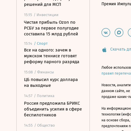
Премия Импул
решений для МСП
15:15
/ Инвестиции
Чистая прибыль Ozon по
РСБУ за первое полугодие
составила 15 млрд рублей
15:14
/
Спорт
Скачать дл
Все на одного: зачем в
мужском теннисе готовят
реформу парного разряда
Любое использов
15:08
/ Финансы
правил перепеч
ЦБ повысил курс доллара
на выходные
Новости, аналити
данном сайте, не
14:57
/ Политика
продаже каких-л
Россия предложила БРИКС
объединить усилия в сфере
На информацион
беспилотников
технологии (инф
на основе сбора,
14:55
/ Общество
предпочтениям п