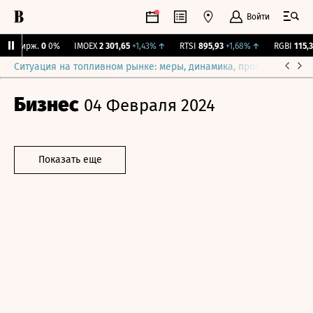
Войти
Y Бирж.
0
0%
IMOEX
2 301,65
+1,43%
↑
RTSI
895,93
+1,68%
↑
RGBI
115,36
Ситуация на топливном рынке: меры, динамика, прогнозы
Выб
Бизнес
04 Февраля 2024
Показать еще