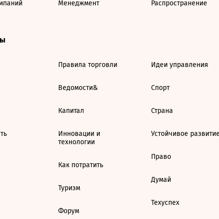
мпаний
Менеджмент
Распространение
ты
Правила торговли
Идеи управления
Ведомости&
Спорт
Капитал
Страна
ть
Инновации и
Устойчивое развити
технологии
Право
Как потратить
Думай
Туризм
Техуспех
Форум