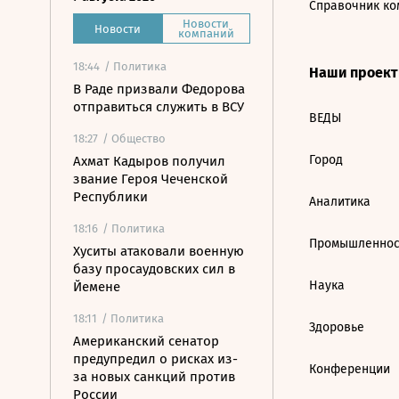
Справочник ко
Новости
Новости
компаний
18:44
/ Политика
Наши проек
В Раде призвали Федорова
отправиться служить в ВСУ
ВЕДЫ
18:27
/ Общество
Город
Ахмат Кадыров получил
звание Героя Чеченской
Республики
Аналитика
18:16
/ Политика
Промышленнос
Хуситы атаковали военную
базу просаудовских сил в
Наука
Йемене
18:11
/ Политика
Здоровье
Американский сенатор
предупредил о рисках из-
Конференции
за новых санкций против
России