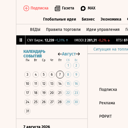
Подписка
Газета
MAX
Глобальные идеи
Бизнес
Экономика
ВЕДЫ
Правила торговли
Идеи управления
Г
Глобальные идеи
Бизнес
Экономик
05
-0,48%
↓
CNY Бирж.
12,239
+1,31%
↑
IMOEX
2 281,31
-0,2%
↓
RTSI
874
Ситуация на топл
КАЛЕНДАРЬ
Август
СОБЫТИЙ
Пн
Вт
Ср
Чт
Пт
Сб
Вс
1
2
3
4
5
6
7
8
9
10
11
12
13
14
15
16
Подписка
17
18
19
20
21
22
23
24
25
26
27
28
29
30
Реклама
31
РФРИТ
7 августа 2026