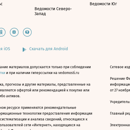
ьс
Ведомости Юг
Ведомости Северо-
Запад
я iOS
Скачать для Android
ание материалов допускается только при соблюдении
Сетевое изд
атки
и при наличии гиперссылки на vedomosti.ru
Решение Фе
ка, прогнозы и другие материалы, представленные на
информацио
 являются офертой или рекомендацией к покупке или
от 27 ноября
ибо активов.
Учредитель
ном ресурсе применяются рекомендательные
ормационные технологии предоставления информации
Главный ре
 систематизации и анализа сведений, относящихся к
ользователей сети «Интернет», находящихся на
Электронна