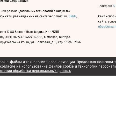
ийской Федерации).
Телефон:
+7
ния рекомендательных технологий в виджетах
й сети, размещенных на сайте vedomosti.ru:
СМИ2
,
Сайт испол
сайта, усл
обработки 
ены © АО Бизнес Ньюс Медиа, ИНН/КПП
01, ОГРН 1027739124775, 127018, г. Москва, вн.тер.г.
уг Марьина Роща, ул. Полковая, д. 3, стр. 1 1999—2026
ookie-файлы и технологии персонализации. Продолжая пользоват
согласие
на использование файлов cookie и технологий персонал
ошении обработки персональных данных.