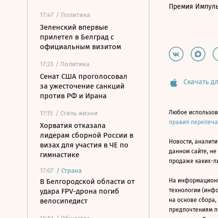
Премия Импул
17:47
/ Политика
Зеленский впервые
прилетел в Белград с
официальным визитом
17:23
/ Политика
Сенат США проголосовал
Скачать дл
за ужесточение санкций
против РФ и Ирана
Любое использов
17:15
/ Стиль жизни
правил перепеч
Хорватия отказала
лидерам сборной России в
Новости, аналити
визах для участия в ЧЕ по
данном сайте, не
гимнастике
продаже каких-л
17:07
/
Страна
В Белгородской области от
На информацион
удара FPV-дрона погиб
технологии (инф
велосипедист
на основе сбора,
предпочтениям п