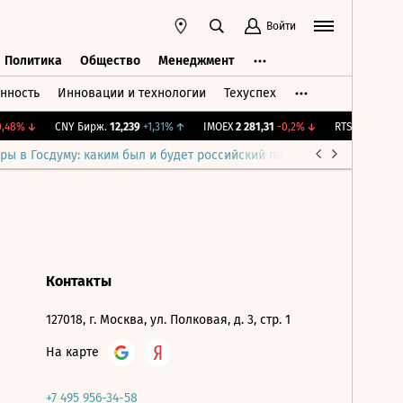
Войти
Политика
Общество
Менеджмент
нность
Инновации и технологии
Техуспех
ть
Политика
Общество
Менеджмент
48%
↓
CNY Бирж.
12,239
+1,31%
↑
IMOEX
2 281,31
-0,2%
↓
RTSI
874,64
-1,
ры в Госдуму: каким был и будет российский парламент
Война н
Контакты
127018, г. Москва, ул. Полковая, д. 3, стр. 1
На карте
+7 495 956-34-58