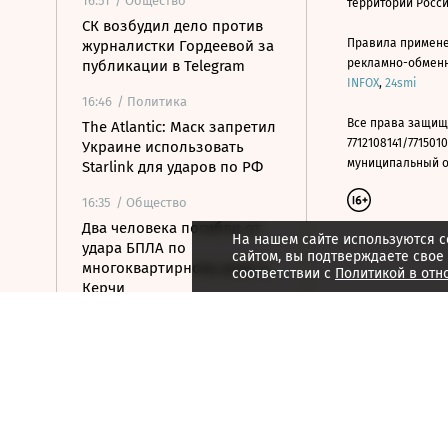
16:51
/ Общество
территории Росс
СК возбудил дело против
Правила примене
журналистки Гордеевой за
рекламно-обменно
публикации в Telegram
INFOX
,
24smi
16:46
/ Политика
Все права защищ
The Atlantic: Маск запретил
7712108141/7715010
Украине использовать
муниципальный окр
Starlink для ударов по РФ
16:35
/ Общество
Два человека погибли от
На нашем сайте используются c
удара БПЛА по
сайтом, вы подтверждаете свое
многоквартирному дому в
соответствии с
Политикой в отн
Керчи
16:32
/ Бизнес
Сбор тепличных овощей в
РФ вырос на 3,5% до 1 млн
тонн
16:23
/ Политика