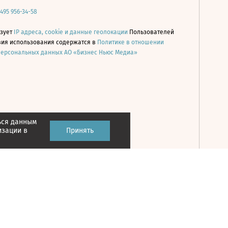
 495 956-34-58
ьзует
IP адреса, cookie и данные геолокации
Пользователей
овия использования содержатся в
Политике в отношении
персональных данных АО «Бизнес Ньюс Медиа»
ься данным
Принять
изации в