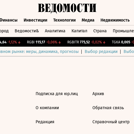
Финансы
Инвестиции
Технологии
Медиа
Недвижимость
ород
Ведомости&
Аналитика
Капитал
Страна
Промышле
а
Финансы
Инвестиции
Технологии
Медиа
Недвижимос
,64
-1,12%
↓
RGBI
115,17
-0,06%
↓
RGBITR
775,52
-0,02%
↓
TGKA
0,005
-0,
ивном рынке: меры, динамика, прогнозы
Выбор редакции
Выбо
Подписка для юр.лиц
Архив
О компании
Обратная связь
Редакция
Справочный центр