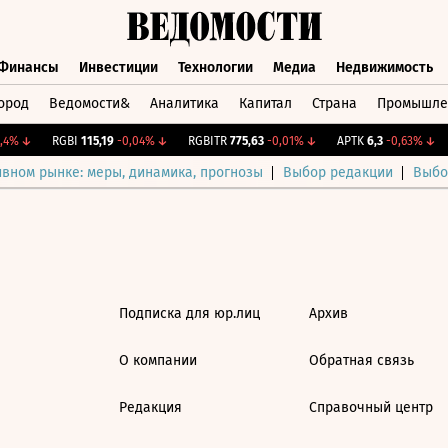
Финансы
Инвестиции
Технологии
Медиа
Недвижимость
ород
Ведомости&
Аналитика
Капитал
Страна
Промышле
а
Финансы
Инвестиции
Технологии
Медиа
Недвижимос
4%
↓
RGBI
115,19
-0,04%
↓
RGBITR
775,63
-0,01%
↓
APTK
6,3
-0,63%
↓
ивном рынке: меры, динамика, прогнозы
Выбор редакции
Выбо
Подписка для юр.лиц
Архив
О компании
Обратная связь
Редакция
Справочный центр