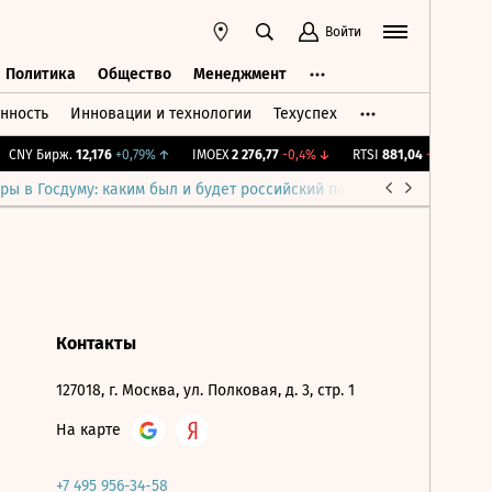
Войти
Политика
Общество
Менеджмент
нность
Инновации и технологии
Техуспех
ть
Политика
Общество
Менеджмент
CNY Бирж.
12,176
+0,79%
↑
IMOEX
2 276,77
-0,4%
↓
RTSI
881,04
-0,4%
↓
ры в Госдуму: каким был и будет российский парламент
Война н
Контакты
127018, г. Москва, ул. Полковая, д. 3, стр. 1
На карте
+7 495 956-34-58