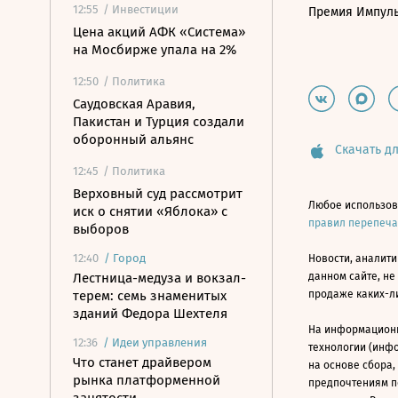
12:55
/ Инвестиции
Премия Импул
Цена акций АФК «Система»
на Мосбирже упала на 2%
12:50
/ Политика
Саудовская Аравия,
Пакистан и Турция создали
оборонный альянс
Скачать дл
12:45
/ Политика
Верховный суд рассмотрит
Любое использов
иск о снятии «Яблока» с
правил перепеч
выборов
12:40
/
Город
Новости, аналити
Лестница-медуза и вокзал-
данном сайте, не
терем: семь знаменитых
продаже каких-л
зданий Федора Шехтеля
На информацион
12:36
/
Идеи управления
технологии (инф
Что станет драйвером
на основе сбора,
рынка платформенной
предпочтениям п