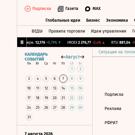
Подписка
Газета
MAX
Глобальные идеи
Бизнес
Экономика
ВЕДЫ
Правила торговли
Идеи управления
Г
Глобальные идеи
Бизнес
Экономик
63%
↓
CNY Бирж.
12,176
+0,79%
↑
IMOEX
2 276,77
-0,4%
↓
RTSI
881,04
-0,
Ситуация на топл
КАЛЕНДАРЬ
Август
СОБЫТИЙ
Пн
Вт
Ср
Чт
Пт
Сб
Вс
1
2
3
4
5
6
7
8
9
10
11
12
13
14
15
16
Подписка
17
18
19
20
21
22
23
24
25
26
27
28
29
30
Реклама
31
РФРИТ
7 августа 2026