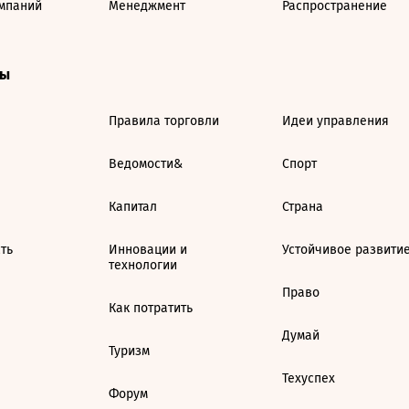
мпаний
Менеджмент
Распространение
ты
Правила торговли
Идеи управления
Ведомости&
Спорт
Капитал
Страна
ть
Инновации и
Устойчивое развити
технологии
Право
Как потратить
Думай
Туризм
Техуспех
Форум