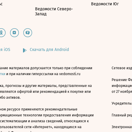
ьс
Ведомости Юг
Ведомости Северо-
Запад
я iOS
Скачать для Android
ание материалов допускается только при соблюдении
Сетевое изд
атки
и при наличии гиперссылки на vedomosti.ru
Решение Фе
ка, прогнозы и другие материалы, представленные на
информацио
 являются офертой или рекомендацией к покупке или
от 27 ноября
ибо активов.
Учредитель
ном ресурсе применяются рекомендательные
ормационные технологии предоставления информации
Главный ре
 систематизации и анализа сведений, относящихся к
ользователей сети «Интернет», находящихся на
Электронна