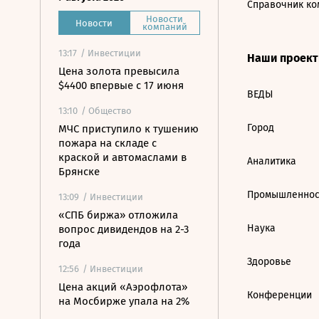
Справочник ко
Новости
Новости
компаний
13:17
/ Инвестиции
Наши проек
Цена золота превысила
$4400 впервые с 17 июня
ВЕДЫ
13:10
/ Общество
Город
МЧС приступило к тушению
пожара на складе с
краской и автомаслами в
Аналитика
Брянске
Промышленнос
13:09
/ Инвестиции
«СПБ биржа» отложила
Наука
вопрос дивидендов на 2-3
года
Здоровье
12:56
/ Инвестиции
Цена акций «Аэрофлота»
Конференции
на Мосбирже упала на 2%