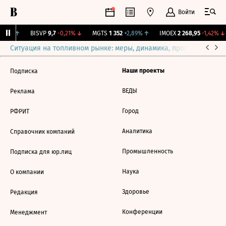
Войти
,49%
↑
BISVP
9,7
-0,21%
↓
MGTS
1 352
+2,89%
↑
IMOEX
2 268,95
-1,42%
↓
Ситуация на топливном рынке: меры, динамика, прогнозы
Выб
Наши проекты
Подписка
ВЕДЫ
Реклама
Город
РФРИТ
Аналитика
Справочник компаний
Промышленность
Подписка для юр.лиц
Наука
О компании
Здоровье
Редакция
Конференции
Менеджмент