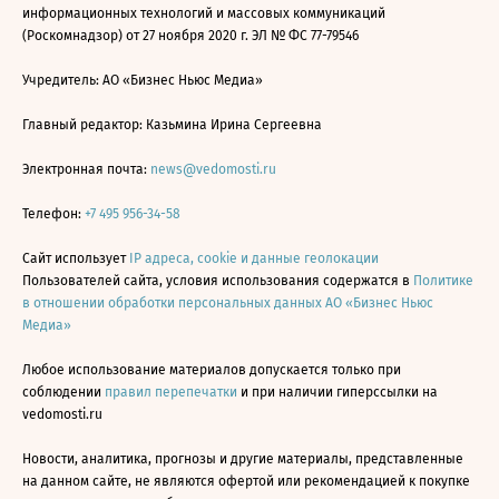
информационных технологий и массовых коммуникаций
(Роскомнадзор) от 27 ноября 2020 г. ЭЛ № ФС 77-79546
Учредитель: АО «Бизнес Ньюс Медиа»
Главный редактор: Казьмина Ирина Сергеевна
Электронная почта:
news@vedomosti.ru
Телефон:
+7 495 956-34-58
Сайт использует
IP адреса, cookie и данные геолокации
Пользователей сайта, условия использования содержатся в
Политике
в отношении обработки персональных данных АО «Бизнес Ньюс
Медиа»
Любое использование материалов допускается только при
соблюдении
правил перепечатки
и при наличии гиперссылки на
vedomosti.ru
Новости, аналитика, прогнозы и другие материалы, представленные
на данном сайте, не являются офертой или рекомендацией к покупке