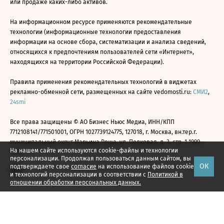
или продаже каких-либо активов.
На информационном ресурсе применяются рекомендательные
технологии (информационные технологии предоставления
информации на основе сбора, систематизации и анализа сведений,
относящихся к предпочтениям пользователей сети «Интернет»,
находящихся на территории Российской Федерации).
Правила применения рекомендательных технологий в виджетах
рекламно-обменной сети, размещенных на сайте vedomosti.ru:
СМИ2
,
24smi
Все права защищены © АО Бизнес Ньюс Медиа, ИНН/КПП
7712108141/771501001, ОГРН 1027739124775, 127018, г. Москва, вн.тер.г.
муниципальный округ Марьина Роща, ул. Полковая, д. 3, стр. 1 1999—
На нашем сайте используются cookie-файлы и технологии
2026
персонализации. Продолжая пользоваться данным сайтом, вы
ОК
подтверждаете свое
согласие
на использование файлов cookie
и технологий персонализации в соответствии с
Политикой в
отношении обработки персональных данных.