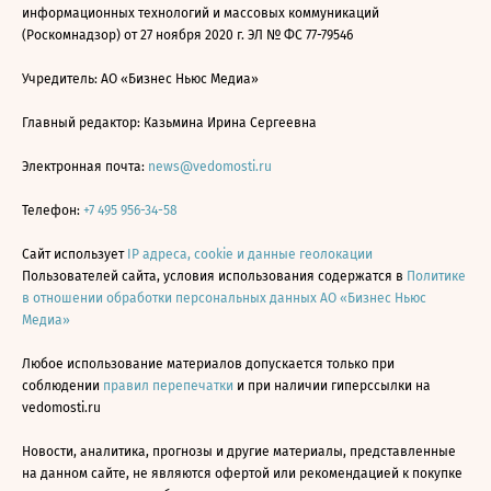
информационных технологий и массовых коммуникаций
(Роскомнадзор) от 27 ноября 2020 г. ЭЛ № ФС 77-79546
Учредитель: АО «Бизнес Ньюс Медиа»
Главный редактор: Казьмина Ирина Сергеевна
Электронная почта:
news@vedomosti.ru
Телефон:
+7 495 956-34-58
Сайт использует
IP адреса, cookie и данные геолокации
Пользователей сайта, условия использования содержатся в
Политике
в отношении обработки персональных данных АО «Бизнес Ньюс
Медиа»
Любое использование материалов допускается только при
соблюдении
правил перепечатки
и при наличии гиперссылки на
vedomosti.ru
Новости, аналитика, прогнозы и другие материалы, представленные
на данном сайте, не являются офертой или рекомендацией к покупке