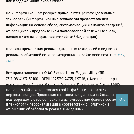
или продаже каких-либо активов.
На информационном ресурсе применяются рекомендательные
технологии (информационные технологии предоставления
информации на основе сбора, систематизации и анализа сведений,
относящихся к предпочтениям пользователей сети «Интернет»,
находящихся на территории Российской Федерации).
Правила применения рекомендательных технологий в виджетах
рекламно-обменной сети, размещенных на сайте vedomosti.ru:
СМИ2
,
24smi
Все права защищены © АО Бизнес Ньюс Медиа, ИНН/КПП
7712108141/771501001, ОГРН 1027739124775, 127018, г. Москва, вн.тер.г.
муниципальный округ Марьина Роща, ул. Полковая, д. 3, стр. 1 1999—
На нашем сайте используются cookie-файлы и технологии
2026
персонализации. Продолжая пользоваться данным сайтом, вы
ОК
подтверждаете свое
согласие
на использование файлов cookie
и технологий персонализации в соответствии с
Политикой в
отношении обработки персональных данных.