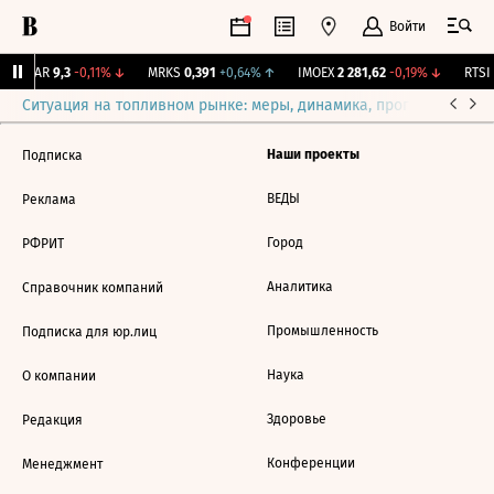
Войти
UTAR
9,3
-0,11%
↓
MRKS
0,391
+0,64%
↑
IMOEX
2 281,62
-0,19%
↓
RTSI
Ситуация на топливном рынке: меры, динамика, прогнозы
Выб
Наши проекты
Подписка
ВЕДЫ
Реклама
Город
РФРИТ
Аналитика
Справочник компаний
Промышленность
Подписка для юр.лиц
Наука
О компании
Здоровье
Редакция
Конференции
Менеджмент