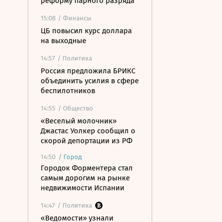
реформу парного разряда
15:08
/ Финансы
ЦБ повысил курс доллара
на выходные
14:57
/ Политика
Россия предложила БРИКС
объединить усилия в сфере
беспилотников
14:55
/ Общество
«Веселый молочник»
Джастас Уолкер сообщил о
скорой депортации из РФ
14:50
/
Город
Городок Форментера стал
самым дорогим на рынке
недвижимости Испании
14:47
/ Политика
«Ведомости» узнали