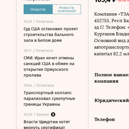
Новости
Новости
компаний
Компания
«ТЗА
452755, Респ Б
16:23
/ Политика
зд 17.
Телефон: +
Суд США остановил проект
Курганов Влад
строительства бального
зала в Белом доме
Основной вид д
автотранспортн
16:11
/ Политика
капитал
82,2 мл
СМИ: Иран хочет отмены
санкций США в обмен на
открытие Ормузского
Полное наиме
пролива
компании
16:04
/ Политика
Транспортный коллапс
парализовал сухопутные
Юридический 
границы Украины
15:59
/ Бизнес
Телефон
Власти Удмуртии хотят
вернуть сертификат