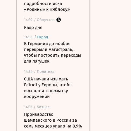
подробности иска
«Родины» к «Яблоку»
14:39
/ Общество
Кадр дня
14:35
/
Город
В Германии до ноября
перекрыли магистраль,
чтобы построить переходы
для лягушек
14:34
/ Политика
США начали изымать
Patriot у Европы, чтобы
восполнить нехватку
вооружений
14:33
/ Бизнес
Производство
шампанского в России за
семь месяцев упало на 8,9%