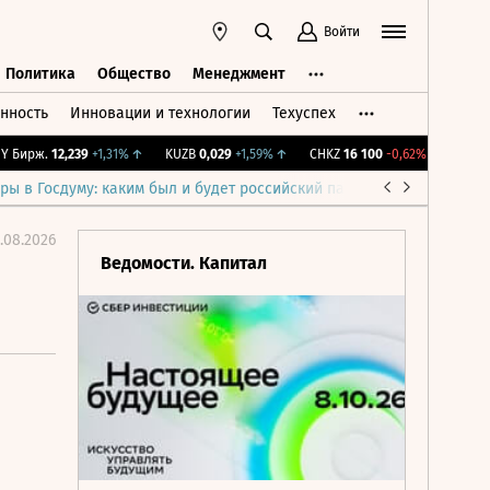
Войти
Политика
Общество
Менеджмент
нность
Инновации и технологии
Техуспех
ть
Политика
Общество
Менеджмент
ирж.
12,239
+1,31%
↑
KUZB
0,029
+1,59%
↑
CHKZ
16 100
-0,62%
↓
IMOEX
2
ры в Госдуму: каким был и будет российский парламент
Война н
.08.2026
Ведомости. Капитал