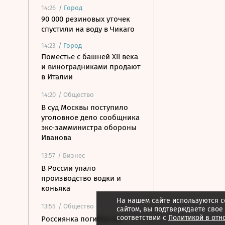
14:26
/
Город
90 000 резиновых уточек
спустили на воду в Чикаго
14:23
/
Город
Поместье с башней XII века
и виноградниками продают
в Италии
14:20
/ Общество
В суд Москвы поступило
уголовное дело сообщника
экс-замминистра обороны
Иванова
13:57
/ Бизнес
В России упало
производство водки и
коньяка
На нашем сайте используются c
13:55
/ Общество
сайтом, вы подтверждаете свое
соответствии с
Политикой в отн
Россиянка погибла на