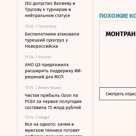
ISU допустил Валиеву и
Трусову к турнирам в
ПОХОЖИЕ К
нейтральном статусе
15:25
/ Политика
МОНТРАН
Беспилотники атаковали
турецкий сухогруз у
Новороссийска
15:24
/ Бизнес
АНО ЦЭ предложила
расширить поддержку ИИ-
решений для МСП
15:15
/ Инвестиции
Смотреть отра
Чистая прибыль Ozon по
РСБУ за первое полугодие
составила 15 млрд рублей
15:14
/
Спорт
Все на одного: зачем в
мужском теннисе готовят