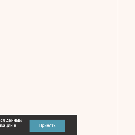
ься данным
Принять
изации в