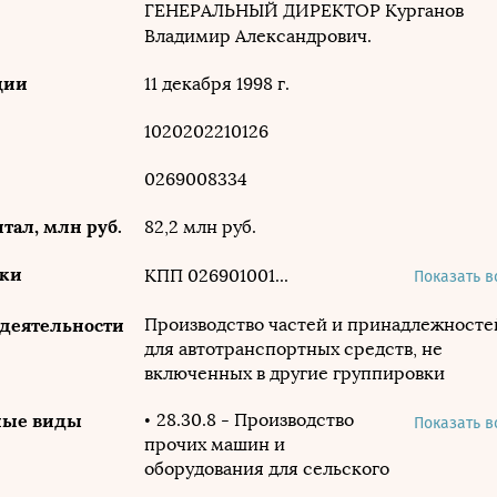
ГЕНЕРАЛЬНЫЙ ДИРЕКТОР
Курганов
Владимир Александрович.
ции
11 декабря 1998 г.
1020202210126
0269008334
тал, млн руб.
82,2 млн руб.
ики
КПП 026901001
Показать в
ОКПО 05750875
 деятельности
Производство частей и принадлежносте
ОКАТО 80450000000
для автотранспортных средств, не
включенных в другие группировки
ОКТМО 80651101001
ОКОГУ 4210008
ные виды
28.30.8 - Производство
Показать в
прочих машин и
ОКФС 34
оборудования для сельского
ОКПФ 12247
и лесного хозяйства