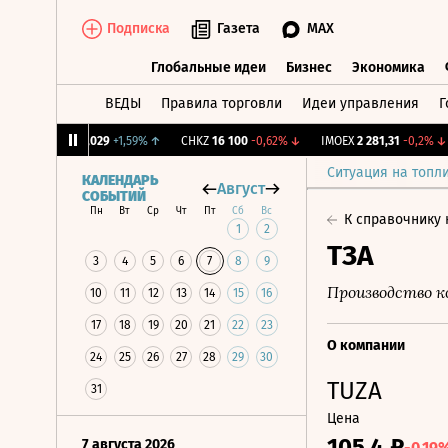
Подписка
Газета
MAX
Глобальные идеи
Бизнес
Экономика
ВЕДЫ
Правила торговли
Идеи управления
Г
Глобальные идеи
Бизнес
Экономик
↑
KUZB
0,029
+1,59%
↑
CHKZ
16 100
-0,62%
↓
IMOEX
2 281,31
-0,2%
↓
Ситуация на топл
КАЛЕНДАРЬ
Август
СОБЫТИЙ
Пн
Вт
Ср
Чт
Пт
Сб
Вс
К справочнику
1
2
ТЗА
3
4
5
6
7
8
9
Производство 
10
11
12
13
14
15
16
17
18
19
20
21
22
23
О компании
24
25
26
27
28
29
30
TUZA
31
Цена
105,4 ₽
7 августа 2026
-0.19