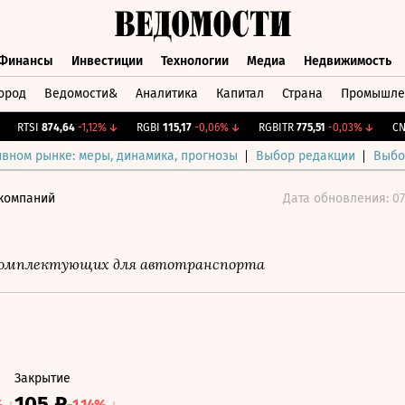
Финансы
Инвестиции
Технологии
Медиа
Недвижимость
ород
Ведомости&
Аналитика
Капитал
Страна
Промышле
а
Финансы
Инвестиции
Технологии
Медиа
Недвижимос
RTSI
874,64
-1,12%
↓
RGBI
115,17
-0,06%
↓
RGBITR
775,51
-0,03%
↓
CNY Б
ивном рынке: меры, динамика, прогнозы
Выбор редакции
Выбо
 компаний
Дата обновления: 07
комплектующих для автотранспорта
Закрытие
105 ₽
% ↓
-1.14% ↓