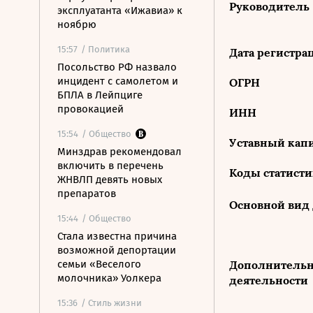
Руководитель
эксплуатанта «Ижавиа» к
ноябрю
15:57
/ Политика
Дата регистра
Посольство РФ назвало
инцидент с самолетом и
ОГРН
БПЛА в Лейпциге
провокацией
ИНН
15:54
/ Общество
Уставный капи
Минздрав рекомендовал
включить в перечень
Коды статист
ЖНВЛП девять новых
препаратов
Основной вид
15:44
/ Общество
Стала известна причина
возможной депортации
семьи «Веселого
Дополнитель
молочника» Уолкера
деятельности
15:36
/ Стиль жизни