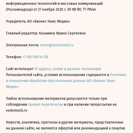
информационных технологий и массовых коммуникаций
(Роскомнадзор) от 27 ноября 2020 г. ЭЛ № ФС 77-79546
Учредитель: АО «Бизнес Ньюс Медиа»
Главный редактор: Казьмина Ирина Сергеевна
Электронная почта:
news@vedomosti.ru
Телефон:
+7 495 956-34-58
Сайт использует
IP адреса, cookie и данные геолокации
Пользователей сайта, условия использования содержатся в
Политике
в отношении обработки персональных данных АО «Бизнес Ньюс
Медиа»
Любое использование материалов допускается только при
соблюдении
правил перепечатки
и при наличии гиперссылки на
vedomosti.ru
Новости, аналитика, прогнозы и другие материалы, представленные
на данном сайте, не являются офертой или рекомендацией к покупке