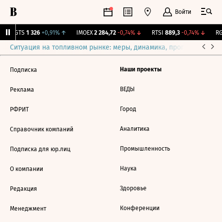
Войти
MGTS
1 326
+0,91%
↑
IMOEX
2 284,72
-0,74%
↓
RTSI
889,3
-0,74%
↓
RG
Ситуация на топливном рынке: меры, динамика, прогнозы
Выб
Наши проекты
Подписка
ВЕДЫ
Реклама
Город
РФРИТ
Аналитика
Справочник компаний
Промышленность
Подписка для юр.лиц
Наука
О компании
Здоровье
Редакция
Конференции
Менеджмент