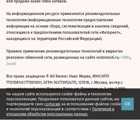
или продаже каких-либо активов.
На информационном ресурсе применяются рекомендательные
технологии (информационные технологии предоставления
информации на основе сбора, систематизации и анализа сведений,
относящихся к предпочтениям пользователей сети «Интернет»,
находящихся на территории Российской Федерации).
Правила применения рекомендательных технологий в виджетах
рекламно-обменной сети, размещенных на сайте vedomosti.ru:
СМИ2
,
24smi
Все права защищены © АО Бизнес Ньюс Медиа, ИНН/КПП
7712108141/771501001, ОГРН 1027739124775, 127018, г. Москва, вн.тер.г.
муниципальный округ Марьина Роща, ул. Полковая, д. 3, стр. 1 1999—
На нашем сайте используются cookie-файлы и технологии
2026
персонализации. Продолжая пользоваться данным сайтом, вы
ОК
подтверждаете свое
согласие
на использование файлов cookie
и технологий персонализации в соответствии с
Политикой в
отношении обработки персональных данных.