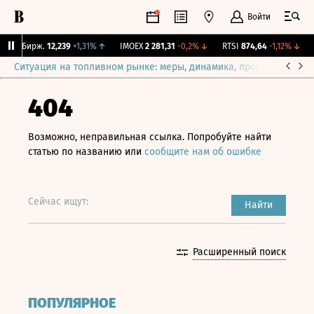
Войти
CNY Бирж.
12,239
+1,31%
↑
IMOEX
2 281,31
-0,2%
↓
RTSI
874,64
-1,12%
↓
R
Ситуация на топливном рынке: меры, динамика, прогнозы
Выб
404
Возможно, неправильная ссылка. Попробуйте найти
статью по названию или
сообщите нам об ошибке
Сейчас ищут:
Найти
Расширенный поиск
ПОПУЛЯРНОЕ