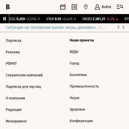
Войти
RGSS
0,209
+2,05%
↑
UTAR
9,19
+0,44%
↑
IMOEX
2 281,31
-0,2%
↓
RTS
Ситуация на топливном рынке: меры, динамика, прогнозы
Выб
Наши проекты
Подписка
ВЕДЫ
Реклама
Город
РФРИТ
Аналитика
Справочник компаний
Промышленность
Подписка для юр.лиц
Наука
О компании
Здоровье
Редакция
Конференции
Менеджмент