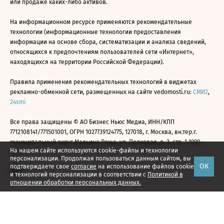
или продаже каких-либо активов.
На информационном ресурсе применяются рекомендательные
технологии (информационные технологии предоставления
информации на основе сбора, систематизации и анализа сведений,
относящихся к предпочтениям пользователей сети «Интернет»,
находящихся на территории Российской Федерации).
Правила применения рекомендательных технологий в виджетах
рекламно-обменной сети, размещенных на сайте vedomosti.ru:
СМИ2
,
24smi
Все права защищены © АО Бизнес Ньюс Медиа, ИНН/КПП
7712108141/771501001, ОГРН 1027739124775, 127018, г. Москва, вн.тер.г.
муниципальный округ Марьина Роща, ул. Полковая, д. 3, стр. 1 1999—
На нашем сайте используются cookie-файлы и технологии
2026
персонализации. Продолжая пользоваться данным сайтом, вы
ОК
подтверждаете свое
согласие
на использование файлов cookie
и технологий персонализации в соответствии с
Политикой в
отношении обработки персональных данных.