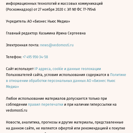
информационных технологий и массовых коммуникаций
(Роскомнадзор) от 27 ноября 2020 г. ЭЛ № ФС 77-79546
Учредитель: АО «Бизнес Ньюс Медиа»
Главный редактор: Казьмина Ирина Сергеевна
Электронная почта:
news@vedomosti.ru
Телефон:
+7 495 956-34-58
Сайт использует
IP адреса, cookie и данные геолокации
Пользователей сайта, условия использования содержатся в
Политике
в отношении обработки персональных данных АО «Бизнес Ньюс
Медиа»
Любое использование материалов допускается только при
соблюдении
правил перепечатки
и при наличии гиперссылки на
vedomosti.ru
Новости, аналитика, прогнозы и другие материалы, представленные
на данном сайте, не являются офертой или рекомендацией к покупке