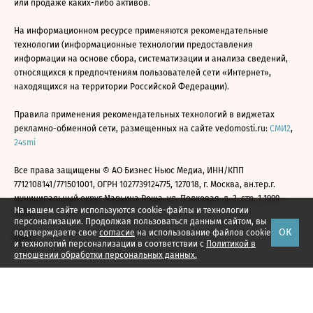
или продаже каких-либо активов.
На информационном ресурсе применяются рекомендательные
технологии (информационные технологии предоставления
информации на основе сбора, систематизации и анализа сведений,
относящихся к предпочтениям пользователей сети «Интернет»,
находящихся на территории Российской Федерации).
Правила применения рекомендательных технологий в виджетах
рекламно-обменной сети, размещенных на сайте vedomosti.ru:
СМИ2
,
24smi
Все права защищены © АО Бизнес Ньюс Медиа, ИНН/КПП
7712108141/771501001, ОГРН 1027739124775, 127018, г. Москва, вн.тер.г.
муниципальный округ Марьина Роща, ул. Полковая, д. 3, стр. 1 1999—
На нашем сайте используются cookie-файлы и технологии
2026
персонализации. Продолжая пользоваться данным сайтом, вы
ОК
подтверждаете свое
согласие
на использование файлов cookie
и технологий персонализации в соответствии с
Политикой в
отношении обработки персональных данных.