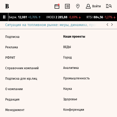
Войти
CNY Бирж.
12,081
+0,76%
↑
IMOEX
2 285,88
-0,69%
↓
RTSI
884,56
-1,27%
↓
Ситуация на топливном рынке: меры, динамика, прогнозы
Выб
Наши проекты
Подписка
ВЕДЫ
Реклама
Город
РФРИТ
Аналитика
Справочник компаний
Промышленность
Подписка для юр.лиц
Наука
О компании
Здоровье
Редакция
Конференции
Менеджмент