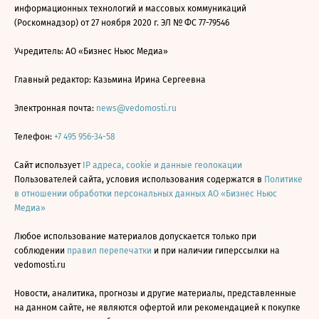
информационных технологий и массовых коммуникаций
(Роскомнадзор) от 27 ноября 2020 г. ЭЛ № ФС 77-79546
Учредитель: АО «Бизнес Ньюс Медиа»
Главный редактор: Казьмина Ирина Сергеевна
Электронная почта:
news@vedomosti.ru
Телефон:
+7 495 956-34-58
Сайт использует
IP адреса, cookie и данные геолокации
Пользователей сайта, условия использования содержатся в
Политике
в отношении обработки персональных данных АО «Бизнес Ньюс
Медиа»
Любое использование материалов допускается только при
соблюдении
правил перепечатки
и при наличии гиперссылки на
vedomosti.ru
Новости, аналитика, прогнозы и другие материалы, представленные
на данном сайте, не являются офертой или рекомендацией к покупке