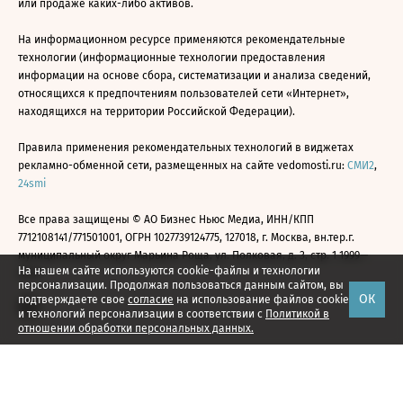
или продаже каких-либо активов.
На информационном ресурсе применяются рекомендательные
технологии (информационные технологии предоставления
информации на основе сбора, систематизации и анализа сведений,
относящихся к предпочтениям пользователей сети «Интернет»,
находящихся на территории Российской Федерации).
Правила применения рекомендательных технологий в виджетах
рекламно-обменной сети, размещенных на сайте vedomosti.ru:
СМИ2
,
24smi
Все права защищены © АО Бизнес Ньюс Медиа, ИНН/КПП
7712108141/771501001, ОГРН 1027739124775, 127018, г. Москва, вн.тер.г.
муниципальный округ Марьина Роща, ул. Полковая, д. 3, стр. 1 1999—
На нашем сайте используются cookie-файлы и технологии
2026
персонализации. Продолжая пользоваться данным сайтом, вы
ОК
подтверждаете свое
согласие
на использование файлов cookie
и технологий персонализации в соответствии с
Политикой в
отношении обработки персональных данных.