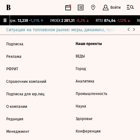
Войти
NY Бирж.
12,239
+1,31%
↑
IMOEX
2 281,31
-0,2%
↓
RTSI
874,64
-1,12%
↓
RG
Ситуация на топливном рынке: меры, динамика, прогнозы
Выб
Наши проекты
Подписка
ВЕДЫ
Реклама
Город
РФРИТ
Аналитика
Справочник компаний
Промышленность
Подписка для юр.лиц
Наука
О компании
Здоровье
Редакция
Конференции
Менеджмент