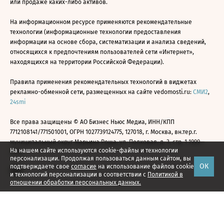
или продаже каких-либо активов.
На информационном ресурсе применяются рекомендательные
технологии (информационные технологии предоставления
информации на основе сбора, систематизации и анализа сведений,
относящихся к предпочтениям пользователей сети «Интернет»,
находящихся на территории Российской Федерации).
Правила применения рекомендательных технологий в виджетах
рекламно-обменной сети, размещенных на сайте vedomosti.ru:
СМИ2
,
24smi
Все права защищены © АО Бизнес Ньюс Медиа, ИНН/КПП
7712108141/771501001, ОГРН 1027739124775, 127018, г. Москва, вн.тер.г.
муниципальный округ Марьина Роща, ул. Полковая, д. 3, стр. 1 1999—
На нашем сайте используются cookie-файлы и технологии
2026
персонализации. Продолжая пользоваться данным сайтом, вы
ОК
подтверждаете свое
согласие
на использование файлов cookie
и технологий персонализации в соответствии с
Политикой в
отношении обработки персональных данных.