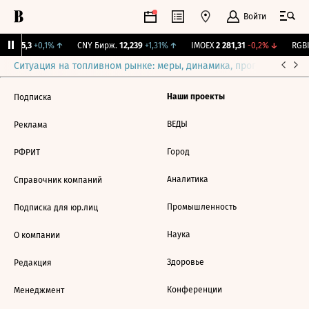
Войти
BI
115,3
+0,1%
↑
CNY Бирж.
12,239
+1,31%
↑
IMOEX
2 281,31
-0,2%
↓
RGBI
Ситуация на топливном рынке: меры, динамика, прогнозы
Выб
Наши проекты
Подписка
ВЕДЫ
Реклама
Город
РФРИТ
Аналитика
Справочник компаний
Промышленность
Подписка для юр.лиц
Наука
О компании
Здоровье
Редакция
Конференции
Менеджмент