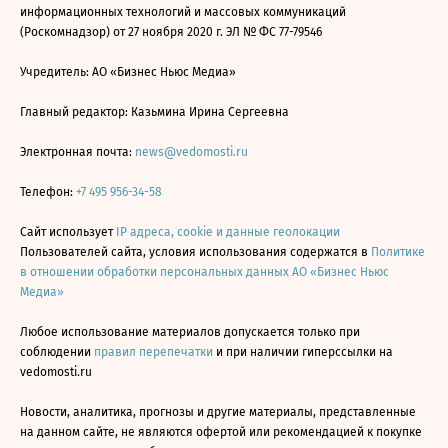
информационных технологий и массовых коммуникаций
(Роскомнадзор) от 27 ноября 2020 г. ЭЛ № ФС 77-79546
Учредитель: АО «Бизнес Ньюс Медиа»
Главный редактор: Казьмина Ирина Сергеевна
Электронная почта:
news@vedomosti.ru
Телефон:
+7 495 956-34-58
Сайт использует
IP адреса, cookie и данные геолокации
Пользователей сайта, условия использования содержатся в
Политике
в отношении обработки персональных данных АО «Бизнес Ньюс
Медиа»
Любое использование материалов допускается только при
соблюдении
правил перепечатки
и при наличии гиперссылки на
vedomosti.ru
Новости, аналитика, прогнозы и другие материалы, представленные
на данном сайте, не являются офертой или рекомендацией к покупке