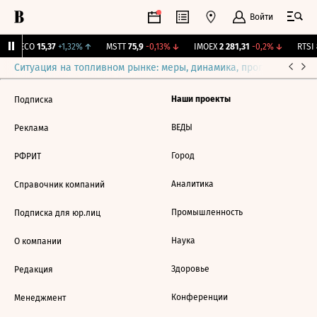
Войти
GECO
15,37
+1,32%
↑
MSTT
75,9
-0,13%
↓
IMOEX
2 281,31
-0,2%
↓
RTSI
8
Ситуация на топливном рынке: меры, динамика, прогнозы
Выб
Наши проекты
Подписка
ВЕДЫ
Реклама
Город
РФРИТ
Аналитика
Справочник компаний
Промышленность
Подписка для юр.лиц
Наука
О компании
Здоровье
Редакция
Конференции
Менеджмент