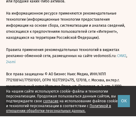
или продаже каких-либо активов.
На информационном ресурсе применяются рекомендательные
технологии (информационные технологии предоставления
информации на основе сбора, систематизации и анализа сведений,
относящихся к предпочтениям пользователей сети «Интернет»,
находящихся на территории Российской Федерации).
Правила применения рекомендательных технологий в виджетах
рекламно-обменной сети, размещенных на сайте vedomosti.ru:
СМИ2
,
24smi
Все права защищены © АО Бизнес Ньюс Медиа, ИНН/КПП
7712108141/771501001, ОГРН 1027739124775, 127018, г. Москва, вн.тер.г.
муниципальный округ Марьина Роща, ул. Полковая, д. 3, стр. 1 1999—
На нашем сайте используются cookie-файлы и технологии
2026
персонализации. Продолжая пользоваться данным сайтом, вы
ОК
подтверждаете свое
согласие
на использование файлов cookie
и технологий персонализации в соответствии с
Политикой в
отношении обработки персональных данных.