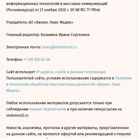
информационных технологий и массовых коммуникаций
(Роскомнадзор) от 27 ноября 2020 г. ЭЛ № ФС 77-79546
Учредитель: АО «Бизнес Ньюс Медиа»
Главный редактор: Казьмина Ирина Сергеевна
Электронная почта:
news@vedomosti.ru
Телефон:
+7 495 956-34-58
Сайт использует
IP адреса, cookie и данные геолокации
Пользователей сайта, условия использования содержатся в
Политике
в отношении обработки персональных данных АО «Бизнес Ньюс
Медиа»
Любое использование материалов допускается только при
соблюдении
правил перепечатки
и при наличии гиперссылки на
vedomosti.ru
Новости, аналитика, прогнозы и другие материалы, представленные
на данном сайте, не являются офертой или рекомендацией к покупке