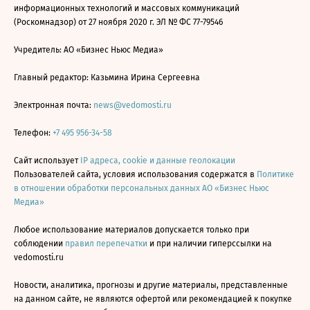
информационных технологий и массовых коммуникаций
(Роскомнадзор) от 27 ноября 2020 г. ЭЛ № ФС 77-79546
Учредитель: АО «Бизнес Ньюс Медиа»
Главный редактор: Казьмина Ирина Сергеевна
Электронная почта:
news@vedomosti.ru
Телефон:
+7 495 956-34-58
Сайт использует
IP адреса, cookie и данные геолокации
Пользователей сайта, условия использования содержатся в
Политике
в отношении обработки персональных данных АО «Бизнес Ньюс
Медиа»
Любое использование материалов допускается только при
соблюдении
правил перепечатки
и при наличии гиперссылки на
vedomosti.ru
Новости, аналитика, прогнозы и другие материалы, представленные
на данном сайте, не являются офертой или рекомендацией к покупке