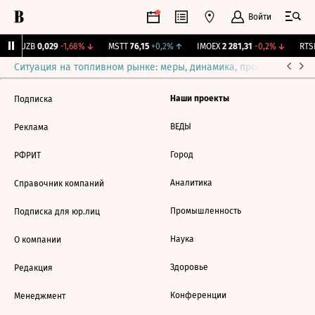
Войти
KUZB
0,029
-1,68%
↓
MSTT
76,15
+0,2%
↑
IMOEX
2 281,31
-0,2%
↓
RTSI
Ситуация на топливном рынке: меры, динамика, прогнозы
Выб
Наши проекты
Подписка
ВЕДЫ
Реклама
Город
РФРИТ
Аналитика
Справочник компаний
Промышленность
Подписка для юр.лиц
Наука
О компании
Здоровье
Редакция
Конференции
Менеджмент