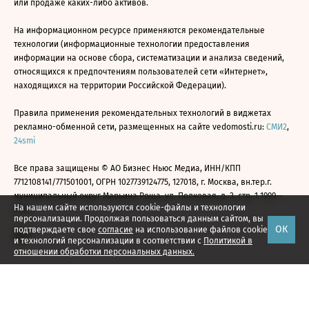
или продаже каких-либо активов.
На информационном ресурсе применяются рекомендательные
технологии (информационные технологии предоставления
информации на основе сбора, систематизации и анализа сведений,
относящихся к предпочтениям пользователей сети «Интернет»,
находящихся на территории Российской Федерации).
Правила применения рекомендательных технологий в виджетах
рекламно-обменной сети, размещенных на сайте vedomosti.ru:
СМИ2
,
24smi
Все права защищены © АО Бизнес Ньюс Медиа, ИНН/КПП
7712108141/771501001, ОГРН 1027739124775, 127018, г. Москва, вн.тер.г.
муниципальный округ Марьина Роща, ул. Полковая, д. 3, стр. 1 1999—
На нашем сайте используются cookie-файлы и технологии
2026
персонализации. Продолжая пользоваться данным сайтом, вы
ОК
подтверждаете свое
согласие
на использование файлов cookie
и технологий персонализации в соответствии с
Политикой в
отношении обработки персональных данных.