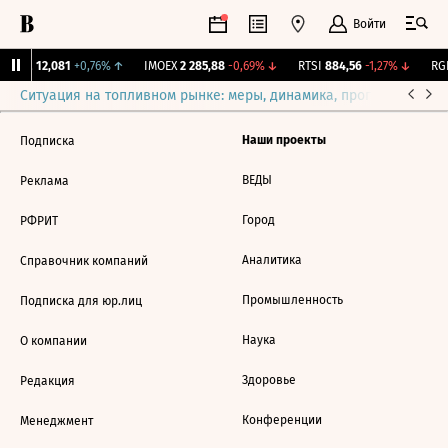
Войти
Бирж.
12,081
+0,76%
↑
IMOEX
2 285,88
-0,69%
↓
RTSI
884,56
-1,27%
↓
RGB
Ситуация на топливном рынке: меры, динамика, прогнозы
Выб
Наши проекты
Подписка
ВЕДЫ
Реклама
Город
РФРИТ
Аналитика
Справочник компаний
Промышленность
Подписка для юр.лиц
Наука
О компании
Здоровье
Редакция
Конференции
Менеджмент