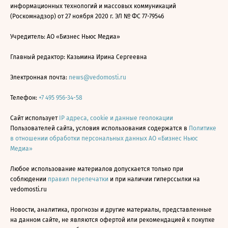
информационных технологий и массовых коммуникаций
(Роскомнадзор) от 27 ноября 2020 г. ЭЛ № ФС 77-79546
Учредитель: АО «Бизнес Ньюс Медиа»
Главный редактор: Казьмина Ирина Сергеевна
Электронная почта:
news@vedomosti.ru
Телефон:
+7 495 956-34-58
Сайт использует
IP адреса, cookie и данные геолокации
Пользователей сайта, условия использования содержатся в
Политике
в отношении обработки персональных данных АО «Бизнес Ньюс
Медиа»
Любое использование материалов допускается только при
соблюдении
правил перепечатки
и при наличии гиперссылки на
vedomosti.ru
Новости, аналитика, прогнозы и другие материалы, представленные
на данном сайте, не являются офертой или рекомендацией к покупке