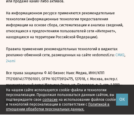
или продаже каких-либо активов.
На информационном ресурсе применяются рекомендательные
технологии (информационные технологии предоставления
информации на основе сбора, систематизации и анализа сведений,
относящихся к предпочтениям пользователей сети «Интернет»,
находящихся на территории Российской Федерации).
Правила применения рекомендательных технологий в виджетах
рекламно-обменной сети, размещенных на сайте vedomosti.ru:
СМИ2
,
24smi
Все права защищены © АО Бизнес Ньюс Медиа, ИНН/КПП
7712108141/771501001, ОГРН 1027739124775, 127018, г. Москва, вн.тер.г.
муниципальный округ Марьина Роща, ул. Полковая, д. 3, стр. 1 1999—
На нашем сайте используются cookie-файлы и технологии
2026
персонализации. Продолжая пользоваться данным сайтом, вы
ОК
подтверждаете свое
согласие
на использование файлов cookie
и технологий персонализации в соответствии с
Политикой в
отношении обработки персональных данных.