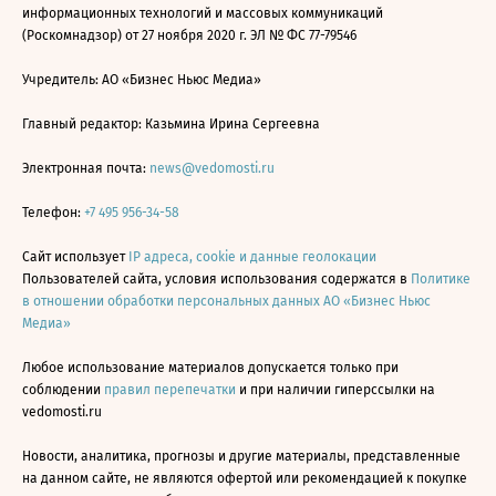
информационных технологий и массовых коммуникаций
(Роскомнадзор) от 27 ноября 2020 г. ЭЛ № ФС 77-79546
Учредитель: АО «Бизнес Ньюс Медиа»
Главный редактор: Казьмина Ирина Сергеевна
Электронная почта:
news@vedomosti.ru
Телефон:
+7 495 956-34-58
Сайт использует
IP адреса, cookie и данные геолокации
Пользователей сайта, условия использования содержатся в
Политике
в отношении обработки персональных данных АО «Бизнес Ньюс
Медиа»
Любое использование материалов допускается только при
соблюдении
правил перепечатки
и при наличии гиперссылки на
vedomosti.ru
Новости, аналитика, прогнозы и другие материалы, представленные
на данном сайте, не являются офертой или рекомендацией к покупке