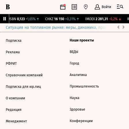
Войти
↑
USBN
0,123
+1,65%
↑
CHKZ
16 150
+0,31%
↑
IMOEX
2 281,31
-0,2%
↓
R
Ситуация на топливном рынке: меры, динамика, прогнозы
Выб
Наши проекты
Подписка
ВЕДЫ
Реклама
Город
РФРИТ
Аналитика
Справочник компаний
Промышленность
Подписка для юр.лиц
Наука
О компании
Здоровье
Редакция
Конференции
Менеджмент