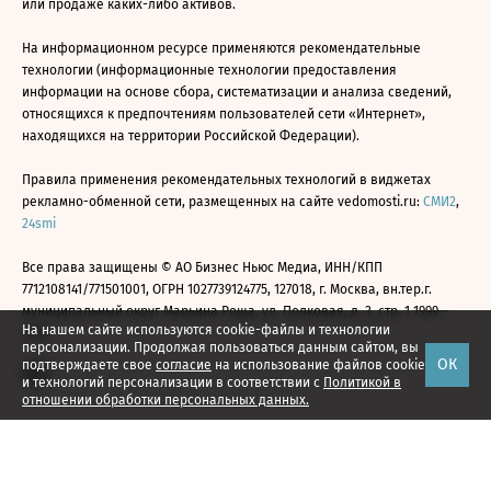
или продаже каких-либо активов.
На информационном ресурсе применяются рекомендательные
технологии (информационные технологии предоставления
информации на основе сбора, систематизации и анализа сведений,
относящихся к предпочтениям пользователей сети «Интернет»,
находящихся на территории Российской Федерации).
Правила применения рекомендательных технологий в виджетах
рекламно-обменной сети, размещенных на сайте vedomosti.ru:
СМИ2
,
24smi
Все права защищены © АО Бизнес Ньюс Медиа, ИНН/КПП
7712108141/771501001, ОГРН 1027739124775, 127018, г. Москва, вн.тер.г.
муниципальный округ Марьина Роща, ул. Полковая, д. 3, стр. 1 1999—
На нашем сайте используются cookie-файлы и технологии
2026
персонализации. Продолжая пользоваться данным сайтом, вы
ОК
подтверждаете свое
согласие
на использование файлов cookie
и технологий персонализации в соответствии с
Политикой в
отношении обработки персональных данных.