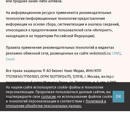
или продаже каких-либо активов.
На информационном ресурсе применяются рекомендательные
технологии (информационные технологии предоставления
информации на основе сбора, систематизации и анализа сведений,
относящихся к предпочтениям пользователей сети «Интернет»,
находящихся на территории Российской Федерации).
Правила применения рекомендательных технологий в виджетах
рекламно-обменной сети, размещенных на сайте vedomosti.ru:
СМИ2
,
24smi
Все права защищены © АО Бизнес Ньюс Медиа, ИНН/КПП
7712108141/771501001, ОГРН 1027739124775, 127018, г. Москва, вн.тер.г.
муниципальный округ Марьина Роща, ул. Полковая, д. 3, стр. 1 1999—
На нашем сайте используются cookie-файлы и технологии
2026
персонализации. Продолжая пользоваться данным сайтом, вы
ОК
подтверждаете свое
согласие
на использование файлов cookie
и технологий персонализации в соответствии с
Политикой в
отношении обработки персональных данных.