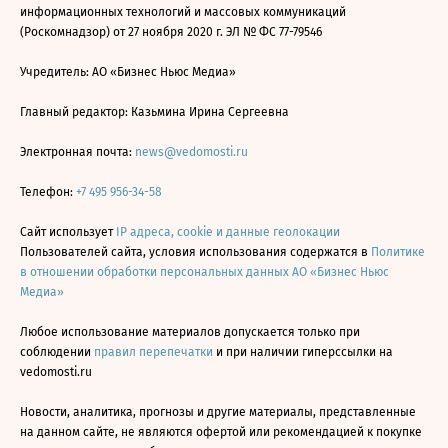
информационных технологий и массовых коммуникаций
(Роскомнадзор) от 27 ноября 2020 г. ЭЛ № ФС 77-79546
Учредитель: АО «Бизнес Ньюс Медиа»
Главный редактор: Казьмина Ирина Сергеевна
Электронная почта:
news@vedomosti.ru
Телефон:
+7 495 956-34-58
Сайт использует
IP адреса, cookie и данные геолокации
Пользователей сайта, условия использования содержатся в
Политике
в отношении обработки персональных данных АО «Бизнес Ньюс
Медиа»
Любое использование материалов допускается только при
соблюдении
правил перепечатки
и при наличии гиперссылки на
vedomosti.ru
Новости, аналитика, прогнозы и другие материалы, представленные
на данном сайте, не являются офертой или рекомендацией к покупке