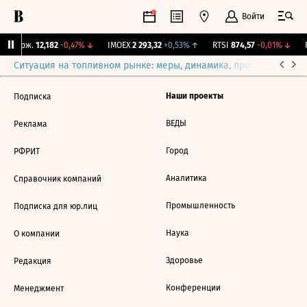
Войти
Y Бирж.
12,182
-0,47%
↓
IMOEX
2 293,32
+0,53%
↑
RTSI
874,57
-0,01%
↓
R
Ситуация на топливном рынке: меры, динамика, прогнозы
Выб
Наши проекты
Подписка
ВЕДЫ
Реклама
Город
РФРИТ
Аналитика
Справочник компаний
Промышленность
Подписка для юр.лиц
Наука
О компании
Здоровье
Редакция
Конференции
Менеджмент