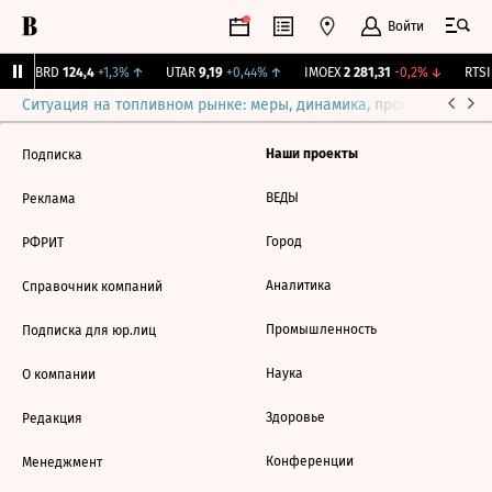
Войти
ABRD
124,4
+1,3%
↑
UTAR
9,19
+0,44%
↑
IMOEX
2 281,31
-0,2%
↓
RTSI
Ситуация на топливном рынке: меры, динамика, прогнозы
Выб
Наши проекты
Подписка
ВЕДЫ
Реклама
Город
РФРИТ
Аналитика
Справочник компаний
Промышленность
Подписка для юр.лиц
Наука
О компании
Здоровье
Редакция
Конференции
Менеджмент