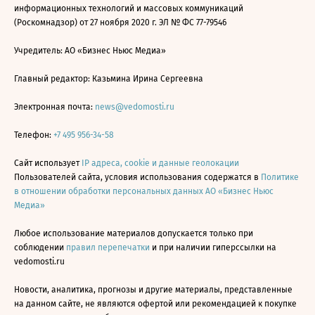
информационных технологий и массовых коммуникаций
(Роскомнадзор) от 27 ноября 2020 г. ЭЛ № ФС 77-79546
Учредитель: АО «Бизнес Ньюс Медиа»
Главный редактор: Казьмина Ирина Сергеевна
Электронная почта:
news@vedomosti.ru
Телефон:
+7 495 956-34-58
Сайт использует
IP адреса, cookie и данные геолокации
Пользователей сайта, условия использования содержатся в
Политике
в отношении обработки персональных данных АО «Бизнес Ньюс
Медиа»
Любое использование материалов допускается только при
соблюдении
правил перепечатки
и при наличии гиперссылки на
vedomosti.ru
Новости, аналитика, прогнозы и другие материалы, представленные
на данном сайте, не являются офертой или рекомендацией к покупке