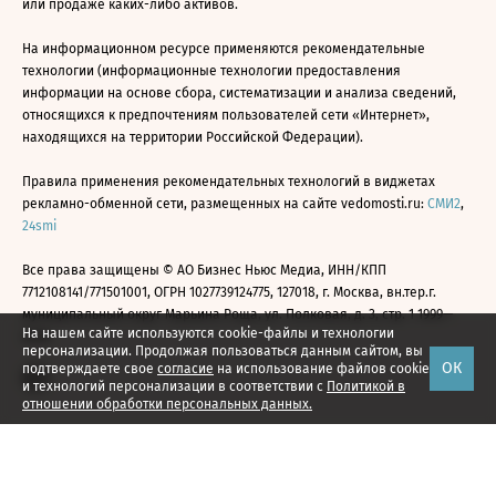
или продаже каких-либо активов.
На информационном ресурсе применяются рекомендательные
технологии (информационные технологии предоставления
информации на основе сбора, систематизации и анализа сведений,
относящихся к предпочтениям пользователей сети «Интернет»,
находящихся на территории Российской Федерации).
Правила применения рекомендательных технологий в виджетах
рекламно-обменной сети, размещенных на сайте vedomosti.ru:
СМИ2
,
24smi
Все права защищены © АО Бизнес Ньюс Медиа, ИНН/КПП
7712108141/771501001, ОГРН 1027739124775, 127018, г. Москва, вн.тер.г.
муниципальный округ Марьина Роща, ул. Полковая, д. 3, стр. 1 1999—
На нашем сайте используются cookie-файлы и технологии
2026
персонализации. Продолжая пользоваться данным сайтом, вы
ОК
подтверждаете свое
согласие
на использование файлов cookie
и технологий персонализации в соответствии с
Политикой в
отношении обработки персональных данных.