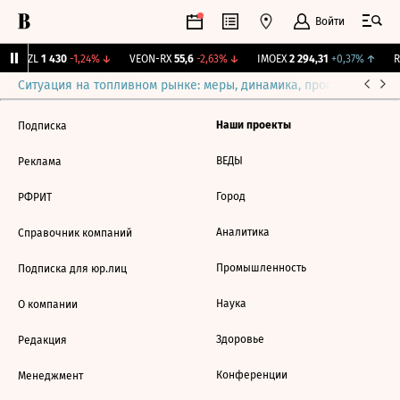
Войти
BRZL
1 430
-1,24%
↓
VEON-RX
55,6
-2,63%
↓
IMOEX
2 294,31
+0,37%
↑
R
Ситуация на топливном рынке: меры, динамика, прогнозы
Выб
Наши проекты
Подписка
ВЕДЫ
Реклама
Город
РФРИТ
Аналитика
Справочник компаний
Промышленность
Подписка для юр.лиц
Наука
О компании
Здоровье
Редакция
Конференции
Менеджмент