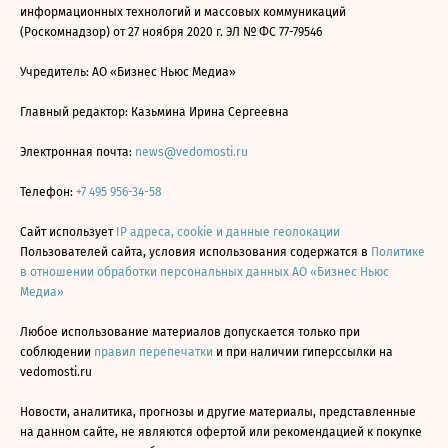
информационных технологий и массовых коммуникаций
(Роскомнадзор) от 27 ноября 2020 г. ЭЛ № ФС 77-79546
Учредитель: АО «Бизнес Ньюс Медиа»
Главный редактор: Казьмина Ирина Сергеевна
Электронная почта:
news@vedomosti.ru
Телефон:
+7 495 956-34-58
Сайт использует
IP адреса, cookie и данные геолокации
Пользователей сайта, условия использования содержатся в
Политике
в отношении обработки персональных данных АО «Бизнес Ньюс
Медиа»
Любое использование материалов допускается только при
соблюдении
правил перепечатки
и при наличии гиперссылки на
vedomosti.ru
Новости, аналитика, прогнозы и другие материалы, представленные
на данном сайте, не являются офертой или рекомендацией к покупке