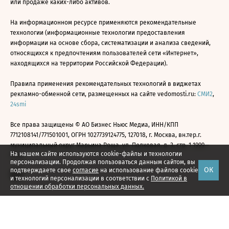
или продаже каких-либо активов.
На информационном ресурсе применяются рекомендательные
технологии (информационные технологии предоставления
информации на основе сбора, систематизации и анализа сведений,
относящихся к предпочтениям пользователей сети «Интернет»,
находящихся на территории Российской Федерации).
Правила применения рекомендательных технологий в виджетах
рекламно-обменной сети, размещенных на сайте vedomosti.ru:
СМИ2
,
24smi
Все права защищены © АО Бизнес Ньюс Медиа, ИНН/КПП
7712108141/771501001, ОГРН 1027739124775, 127018, г. Москва, вн.тер.г.
муниципальный округ Марьина Роща, ул. Полковая, д. 3, стр. 1 1999—
На нашем сайте используются cookie-файлы и технологии
2026
персонализации. Продолжая пользоваться данным сайтом, вы
ОК
подтверждаете свое
согласие
на использование файлов cookie
и технологий персонализации в соответствии с
Политикой в
отношении обработки персональных данных.