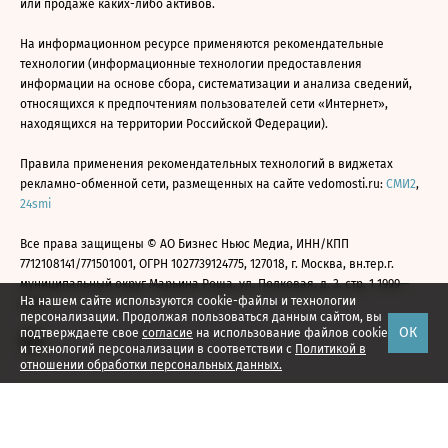
или продаже каких-либо активов.
На информационном ресурсе применяются рекомендательные
технологии (информационные технологии предоставления
информации на основе сбора, систематизации и анализа сведений,
относящихся к предпочтениям пользователей сети «Интернет»,
находящихся на территории Российской Федерации).
Правила применения рекомендательных технологий в виджетах
рекламно-обменной сети, размещенных на сайте vedomosti.ru:
СМИ2
,
24smi
Все права защищены © АО Бизнес Ньюс Медиа, ИНН/КПП
7712108141/771501001, ОГРН 1027739124775, 127018, г. Москва, вн.тер.г.
муниципальный округ Марьина Роща, ул. Полковая, д. 3, стр. 1 1999—
На нашем сайте используются cookie-файлы и технологии
2026
персонализации. Продолжая пользоваться данным сайтом, вы
ОК
подтверждаете свое
согласие
на использование файлов cookie
и технологий персонализации в соответствии с
Политикой в
отношении обработки персональных данных.