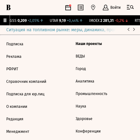
Войти
RGSS
0,209
+2,05%
↑
UTAR
9,19
+0,44%
↑
IMOEX
2 281,31
-0,2%
↓
RTS
Ситуация на топливном рынке: меры, динамика, прогнозы
Выб
Наши проекты
Подписка
ВЕДЫ
Реклама
Город
РФРИТ
Аналитика
Справочник компаний
Промышленность
Подписка для юр.лиц
Наука
О компании
Здоровье
Редакция
Конференции
Менеджмент