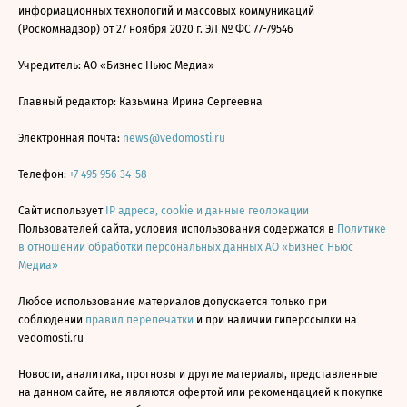
информационных технологий и массовых коммуникаций
(Роскомнадзор) от 27 ноября 2020 г. ЭЛ № ФС 77-79546
Учредитель: АО «Бизнес Ньюс Медиа»
Главный редактор: Казьмина Ирина Сергеевна
Электронная почта:
news@vedomosti.ru
Телефон:
+7 495 956-34-58
Сайт использует
IP адреса, cookie и данные геолокации
Пользователей сайта, условия использования содержатся в
Политике
в отношении обработки персональных данных АО «Бизнес Ньюс
Медиа»
Любое использование материалов допускается только при
соблюдении
правил перепечатки
и при наличии гиперссылки на
vedomosti.ru
Новости, аналитика, прогнозы и другие материалы, представленные
на данном сайте, не являются офертой или рекомендацией к покупке