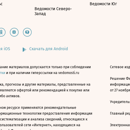
ьс
Ведомости Юг
Ведомости Северо-
Запад
я iOS
Скачать для Android
ание материалов допускается только при соблюдении
Сетевое изд
атки
и при наличии гиперссылки на vedomosti.ru
Решение Фе
ка, прогнозы и другие материалы, представленные на
информацио
 являются офертой или рекомендацией к покупке или
от 27 ноября
ибо активов.
Учредитель
ном ресурсе применяются рекомендательные
ормационные технологии предоставления информации
Главный ре
 систематизации и анализа сведений, относящихся к
ользователей сети «Интернет», находящихся на
Электронна