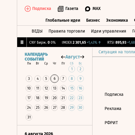
Подписка
Газета
MAX
Глобальные идеи
Бизнес
Экономика
ВЕДЫ
Правила торговли
Идеи управления
Г
Глобальные идеи
Бизнес
Экономик
668
-0,13%
↓
CNY Бирж.
0
0%
IMOEX
2 301,65
+1,43%
↑
RTSI
895,93
+1,68
Ситуация на топл
КАЛЕНДАРЬ
Август
СОБЫТИЙ
Пн
Вт
Ср
Чт
Пт
Сб
Вс
1
2
3
4
5
6
7
8
9
10
11
12
13
14
15
16
Подписка
17
18
19
20
21
22
23
24
25
26
27
28
29
30
Реклама
31
РФРИТ
6 августа 2026