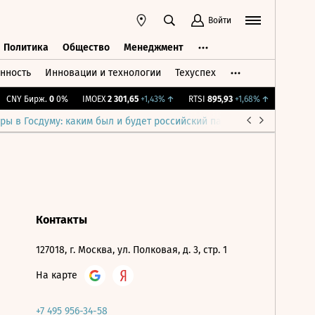
Войти
Политика
Общество
Менеджмент
нность
Инновации и технологии
Техуспех
ть
Политика
Общество
Менеджмент
CNY Бирж.
0
0%
IMOEX
2 301,65
+1,43%
↑
RTSI
895,93
+1,68%
↑
RGBI
115,
ры в Госдуму: каким был и будет российский парламент
Война н
Контакты
127018, г. Москва, ул. Полковая, д. 3, стр. 1
На карте
+7 495 956-34-58