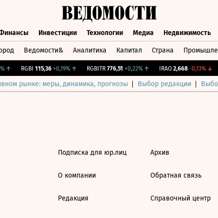
Финансы
Инвестиции
Технологии
Медиа
Недвижимость
ород
Ведомости&
Аналитика
Капитал
Страна
Промышле
а
Финансы
Инвестиции
Технологии
Медиа
Недвижимос
%
↑
RGBI
115,36
+0,19%
↑
RGBITR
776,51
+0,22%
↑
IRAO
2,668
-0,13%
↓
ивном рынке: меры, динамика, прогнозы
Выбор редакции
Выбо
Подписка для юр.лиц
Архив
О компании
Обратная связь
Редакция
Справочный центр