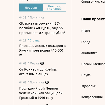
Справочник ко
Новости
Новости
компаний
04:38
/ Политика
Наши проек
СК: из-за вторжения ВСУ
погибли 640 курян, ущерб
ВЕДЫ
превышает 0,5 трлн рублей
04:23
/
Страна
Город
Площадь лесных пожаров в
Якутии превысила 440 000
Аналитика
га
04:03
/ Медиа
Промышленнос
От Коннери до Крейга:
агент 007 в лицах
Наука
04:03
/ Политика
Здоровье
Последний бой Первой
чеченской: как защищали
Конференции
Грозный в 1996 году