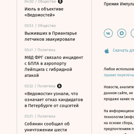
04:02
/ Общество
Премия Импул
Июль в объективе
«Ведомостей»
03:53
/ Общество
Выживших в Приангарье
летчиков эвакуировали
03:41
/ Политика
Скачать дл
МВД ФРГ связало инцидент
с БПЛА в аэропорту
Лейпцига с гибридной
Любое использов
атакой
правил перепеч
03:32
/ Политика
Новости, аналити
«Ведомости» узнали, что
данном сайте, не
означает отказ кандидатов
продаже каких-л
в Петербурге от соцсетей
На информацион
03:21
/ Политика
технологии (инф
на основе сбора,
Собянин сообщил об
предпочтениям п
уничтожении шести