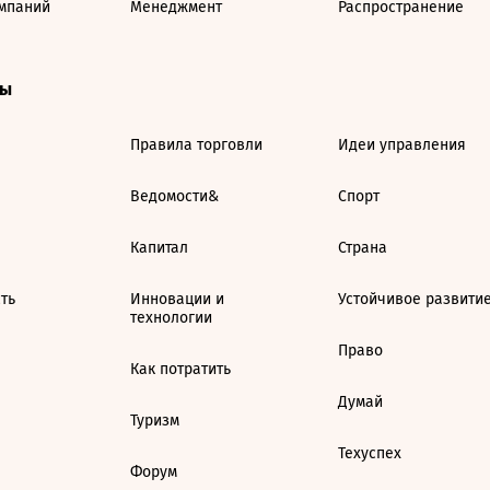
мпаний
Менеджмент
Распространение
ты
Правила торговли
Идеи управления
Ведомости&
Спорт
Капитал
Страна
ть
Инновации и
Устойчивое развити
технологии
Право
Как потратить
Думай
Туризм
Техуспех
Форум