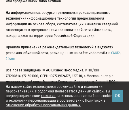
или продаже каких-либо активов.
На информационном ресурсе применяются рекомендательные
технологии (информационные технологии предоставления
информации на основе сбора, систематизации и анализа сведений,
относящихся к предпочтениям пользователей сети «Интернет»,
находящихся на территории Российской Федерации).
Правила применения рекомендательных технологий в виджетах
рекламно-обменной сети, размещенных на сайте vedomosti.ru:
СМИ2
,
24smi
Все права защищены © АО Бизнес Ньюс Медиа, ИНН/КПП
7712108141/771501001, ОГРН 1027739124775, 127018, г. Москва, вн.тер.г.
муниципальный округ Марьина Роща, ул. Полковая, д. 3, стр. 1 1999—
На нашем сайте используются cookie-файлы и технологии
2026
персонализации. Продолжая пользоваться данным сайтом, вы
ОК
подтверждаете свое
согласие
на использование файлов cookie
и технологий персонализации в соответствии с
Политикой в
отношении обработки персональных данных.