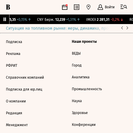
Войти
BI
115,35
+0,15%
↑
CNY Бирж.
12,239
+1,31%
↑
IMOEX
2 281,31
-0,2%
↓
RG
Ситуация на топливном рынке: меры, динамика, прогнозы
Выб
Наши проекты
Подписка
ВЕДЫ
Реклама
Город
РФРИТ
Аналитика
Справочник компаний
Промышленность
Подписка для юр.лиц
Наука
О компании
Здоровье
Редакция
Конференции
Менеджмент