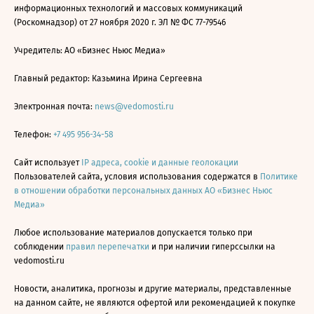
информационных технологий и массовых коммуникаций
(Роскомнадзор) от 27 ноября 2020 г. ЭЛ № ФС 77-79546
Учредитель: АО «Бизнес Ньюс Медиа»
Главный редактор: Казьмина Ирина Сергеевна
Электронная почта:
news@vedomosti.ru
Телефон:
+7 495 956-34-58
Сайт использует
IP адреса, cookie и данные геолокации
Пользователей сайта, условия использования содержатся в
Политике
в отношении обработки персональных данных АО «Бизнес Ньюс
Медиа»
Любое использование материалов допускается только при
соблюдении
правил перепечатки
и при наличии гиперссылки на
vedomosti.ru
Новости, аналитика, прогнозы и другие материалы, представленные
на данном сайте, не являются офертой или рекомендацией к покупке