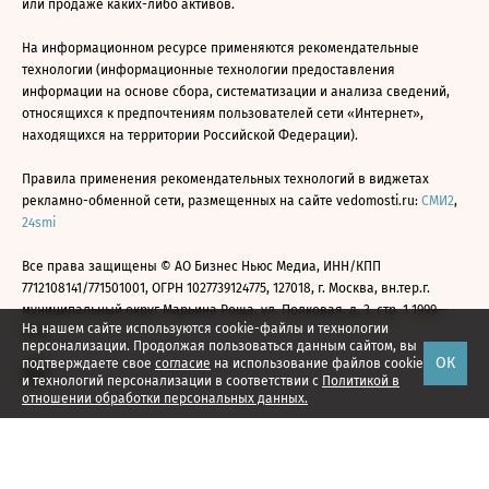
или продаже каких-либо активов.
На информационном ресурсе применяются рекомендательные
технологии (информационные технологии предоставления
информации на основе сбора, систематизации и анализа сведений,
относящихся к предпочтениям пользователей сети «Интернет»,
находящихся на территории Российской Федерации).
Правила применения рекомендательных технологий в виджетах
рекламно-обменной сети, размещенных на сайте vedomosti.ru:
СМИ2
,
24smi
Все права защищены © АО Бизнес Ньюс Медиа, ИНН/КПП
7712108141/771501001, ОГРН 1027739124775, 127018, г. Москва, вн.тер.г.
муниципальный округ Марьина Роща, ул. Полковая, д. 3, стр. 1 1999—
На нашем сайте используются cookie-файлы и технологии
2026
персонализации. Продолжая пользоваться данным сайтом, вы
ОК
подтверждаете свое
согласие
на использование файлов cookie
и технологий персонализации в соответствии с
Политикой в
отношении обработки персональных данных.