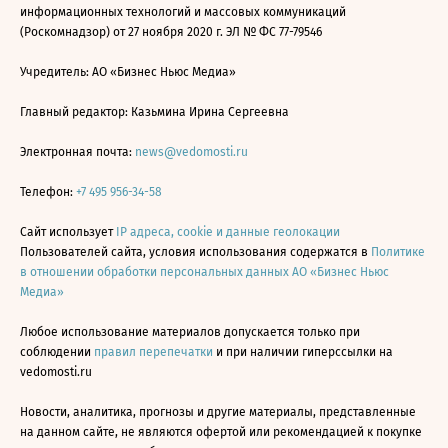
информационных технологий и массовых коммуникаций
(Роскомнадзор) от 27 ноября 2020 г. ЭЛ № ФС 77-79546
Учредитель: АО «Бизнес Ньюс Медиа»
Главный редактор: Казьмина Ирина Сергеевна
Электронная почта:
news@vedomosti.ru
Телефон:
+7 495 956-34-58
Сайт использует
IP адреса, cookie и данные геолокации
Пользователей сайта, условия использования содержатся в
Политике
в отношении обработки персональных данных АО «Бизнес Ньюс
Медиа»
Любое использование материалов допускается только при
соблюдении
правил перепечатки
и при наличии гиперссылки на
vedomosti.ru
Новости, аналитика, прогнозы и другие материалы, представленные
на данном сайте, не являются офертой или рекомендацией к покупке