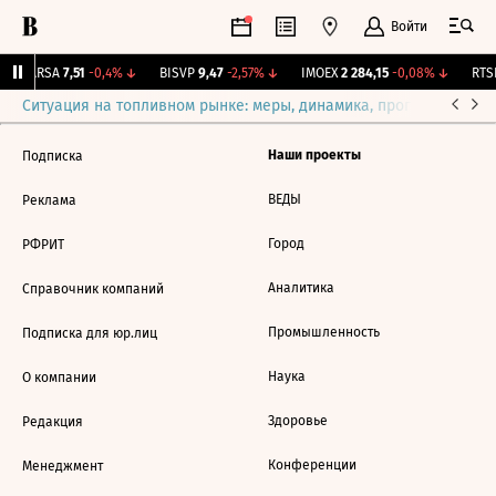
Войти
↑
ARSA
7,51
-0,4%
↓
BISVP
9,47
-2,57%
↓
IMOEX
2 284,15
-0,08%
↓
RTSI
Ситуация на топливном рынке: меры, динамика, прогнозы
Выб
Наши проекты
Подписка
ВЕДЫ
Реклама
Город
РФРИТ
Аналитика
Справочник компаний
Промышленность
Подписка для юр.лиц
Наука
О компании
Здоровье
Редакция
Конференции
Менеджмент