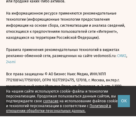
или продаже каких-либо активов.
На информационном ресурсе применяются рекомендательные
технологии (информационные технологии предоставления
информации на основе сбора, систематизации и анализа сведений,
относящихся к предпочтениям пользователей сети «Интернет»,
находящихся на территории Российской Федерации).
Правила применения рекомендательных технологий в виджетах
рекламно-обменной сети, размещенных на сайте vedomosti.ru:
СМИ2
,
24smi
Все права защищены © АО Бизнес Ньюс Медиа, ИНН/КПП
7712108141/771501001, ОГРН 1027739124775, 127018, г. Москва, вн.тер.г.
муниципальный округ Марьина Роща, ул. Полковая, д. 3, стр. 1 1999—
На нашем сайте используются cookie-файлы и технологии
2026
персонализации. Продолжая пользоваться данным сайтом, вы
ОК
подтверждаете свое
согласие
на использование файлов cookie
и технологий персонализации в соответствии с
Политикой в
отношении обработки персональных данных.