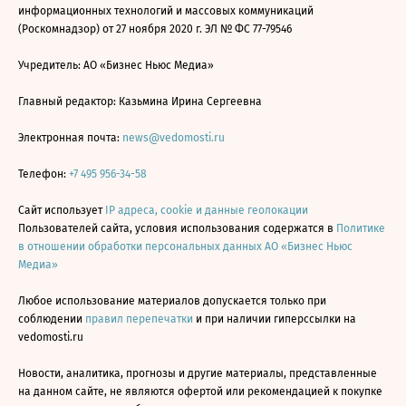
информационных технологий и массовых коммуникаций
(Роскомнадзор) от 27 ноября 2020 г. ЭЛ № ФС 77-79546
Учредитель: АО «Бизнес Ньюс Медиа»
Главный редактор: Казьмина Ирина Сергеевна
Электронная почта:
news@vedomosti.ru
Телефон:
+7 495 956-34-58
Сайт использует
IP адреса, cookie и данные геолокации
Пользователей сайта, условия использования содержатся в
Политике
в отношении обработки персональных данных АО «Бизнес Ньюс
Медиа»
Любое использование материалов допускается только при
соблюдении
правил перепечатки
и при наличии гиперссылки на
vedomosti.ru
Новости, аналитика, прогнозы и другие материалы, представленные
на данном сайте, не являются офертой или рекомендацией к покупке