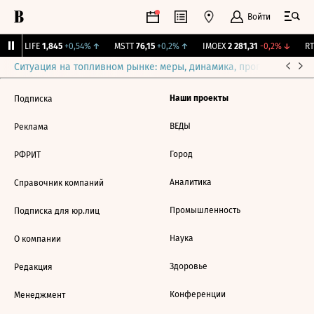
Войти
↑
LIFE
1,845
+0,54%
↑
MSTT
76,15
+0,2%
↑
IMOEX
2 281,31
-0,2%
↓
RTS
Ситуация на топливном рынке: меры, динамика, прогнозы
Выб
Наши проекты
Подписка
ВЕДЫ
Реклама
Город
РФРИТ
Аналитика
Справочник компаний
Промышленность
Подписка для юр.лиц
Наука
О компании
Здоровье
Редакция
Конференции
Менеджмент