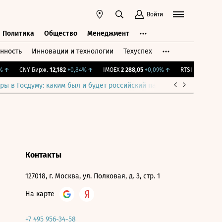
Войти
Политика
Общество
Менеджмент
нность
Инновации и технологии
Техуспех
ть
Политика
Общество
Менеджмент
↑
CNY Бирж.
12,182
+0,84%
↑
IMOEX
2 288,05
+0,09%
↑
RTSI
885,4
+0,09
ры в Госдуму: каким был и будет российский парламент
Война н
Контакты
127018, г. Москва, ул. Полковая, д. 3, стр. 1
На карте
+7 495 956-34-58