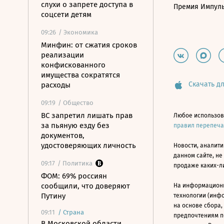
слухи о запрете доступа в
Премия Импул
соцсети детям
09:26
/ Экономика
Минфин: от сжатия сроков
реализации
конфискованного
имущества сократятся
Скачать дл
расходы
09:19
/ Общество
ВС запретил лишать прав
Любое использов
за пьяную езду без
правил перепеч
документов,
удостоверяющих личность
Новости, аналити
данном сайте, не
09:17
/ Политика
продаже каких-л
ФОМ: 69% россиян
сообщили, что доверяют
На информацион
Путину
технологии (инф
на основе сбора,
09:11
/
Страна
предпочтениям п
В Московской области