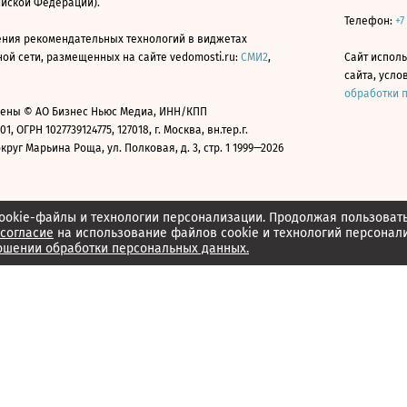
ийской Федерации).
Телефон:
+7
ния рекомендательных технологий в виджетах
й сети, размещенных на сайте vedomosti.ru:
СМИ2
,
Сайт испол
сайта, усл
обработки 
ены © АО Бизнес Ньюс Медиа, ИНН/КПП
01, ОГРН 1027739124775, 127018, г. Москва, вн.тер.г.
уг Марьина Роща, ул. Полковая, д. 3, стр. 1 1999—2026
ookie-файлы и технологии персонализации. Продолжая пользоват
согласие
на использование файлов cookie и технологий персонал
ошении обработки персональных данных.