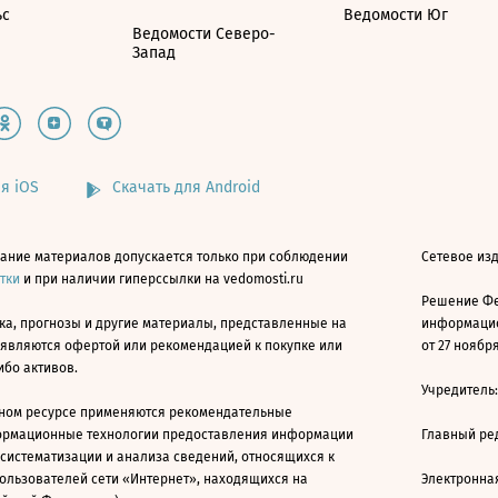
ьс
Ведомости Юг
Ведомости Северо-
Запад
я iOS
Скачать для Android
ание материалов допускается только при соблюдении
Сетевое изд
атки
и при наличии гиперссылки на vedomosti.ru
Решение Фе
ка, прогнозы и другие материалы, представленные на
информацио
 являются офертой или рекомендацией к покупке или
от 27 ноября
ибо активов.
Учредитель
ном ресурсе применяются рекомендательные
ормационные технологии предоставления информации
Главный ре
 систематизации и анализа сведений, относящихся к
ользователей сети «Интернет», находящихся на
Электронна