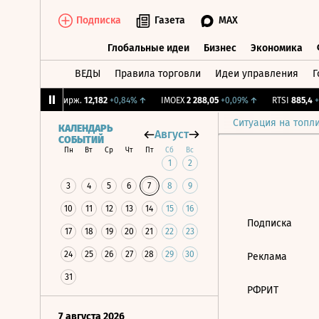
Подписка
Газета
MAX
Глобальные идеи
Бизнес
Экономика
ВЕДЫ
Правила торговли
Идеи управления
Г
Глобальные идеи
Бизнес
Экономик
81%
↑
CNY Бирж.
12,182
+0,84%
↑
IMOEX
2 288,05
+0,09%
↑
RTSI
885,4
+0
Ситуация на топл
КАЛЕНДАРЬ
Август
СОБЫТИЙ
Пн
Вт
Ср
Чт
Пт
Сб
Вс
1
2
3
4
5
6
7
8
9
10
11
12
13
14
15
16
Подписка
17
18
19
20
21
22
23
24
25
26
27
28
29
30
Реклама
31
РФРИТ
7 августа 2026