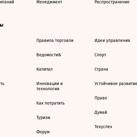
мпаний
Менеджмент
Распространение
ты
Правила торговли
Идеи управления
Ведомости&
Спорт
Капитал
Страна
ть
Инновации и
Устойчивое развити
технологии
Право
Как потратить
Думай
Туризм
Техуспех
Форум