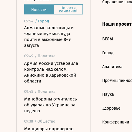
Справочник ко
Новости
Новости
компаний
09:54
/
Город
Наши проек
Алмазные колесницы и
«дачные мужья»: куда
ВЕДЫ
пойти в выходные 8–9
августа
Город
09:49
/ Политика
Армия России установила
Аналитика
контроль над селом
Анискино в Харьковской
Промышленнос
области
09:45
/ Политика
Наука
Минобороны отчиталось
об ударах по Украине за
Здоровье
неделю
09:38
/ Общество
Конференции
Минцифры опровергло