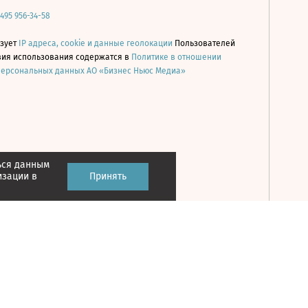
 495 956-34-58
ьзует
IP адреса, cookie и данные геолокации
Пользователей
овия использования содержатся в
Политике в отношении
персональных данных АО «Бизнес Ньюс Медиа»
ься данным
Принять
изации в