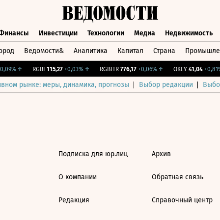
Финансы
Инвестиции
Технологии
Медиа
Недвижимость
ород
Ведомости&
Аналитика
Капитал
Страна
Промышле
а
Финансы
Инвестиции
Технологии
Медиа
Недвижимос
,09%
↑
RGBI
115,27
+0,03%
↑
RGBITR
776,17
+0,06%
↑
OKEY
41,04
+0,81%
ивном рынке: меры, динамика, прогнозы
Выбор редакции
Выбо
Подписка для юр.лиц
Архив
О компании
Обратная связь
Редакция
Справочный центр