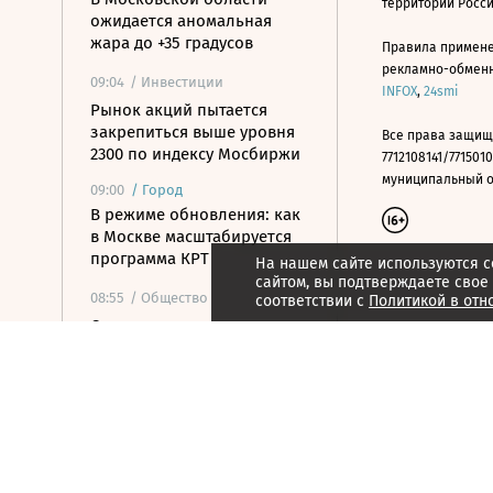
территории Росс
ожидается аномальная
жара до +35 градусов
Правила примене
рекламно-обменно
09:04
/ Инвестиции
INFOX
,
24smi
Рынок акций пытается
закрепиться выше уровня
Все права защищ
2300 по индексу Мосбиржи
7712108141/7715010
муниципальный окр
09:00
/
Город
В режиме обновления: как
в Москве масштабируется
программа КРТ
На нашем сайте используются c
сайтом, вы подтверждаете свое
08:55
/ Общество
соответствии с
Политикой в отн
Слепакову грозит до двух
лет тюрьмы за уклонение
от обязанностей иноагента
08:55
/
Город
Названы самые
популярные марки в
автопарке такси в России