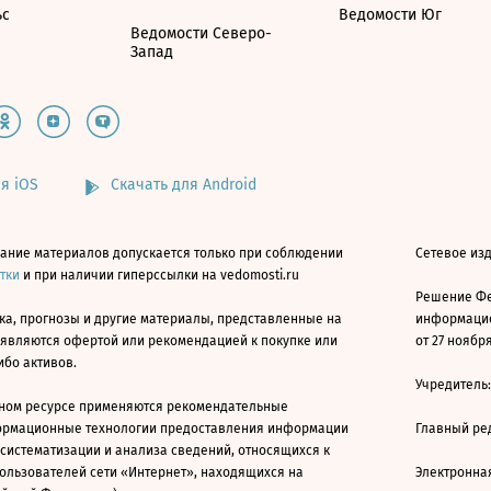
ьс
Ведомости Юг
Ведомости Северо-
Запад
я iOS
Скачать для Android
ание материалов допускается только при соблюдении
Сетевое изд
атки
и при наличии гиперссылки на vedomosti.ru
Решение Фе
ка, прогнозы и другие материалы, представленные на
информацио
 являются офертой или рекомендацией к покупке или
от 27 ноября
ибо активов.
Учредитель
ном ресурсе применяются рекомендательные
ормационные технологии предоставления информации
Главный ре
 систематизации и анализа сведений, относящихся к
ользователей сети «Интернет», находящихся на
Электронна