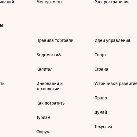
мпаний
Менеджмент
Распространение
ты
Правила торговли
Идеи управления
Ведомости&
Спорт
Капитал
Страна
ть
Инновации и
Устойчивое развити
технологии
Право
Как потратить
Думай
Туризм
Техуспех
Форум