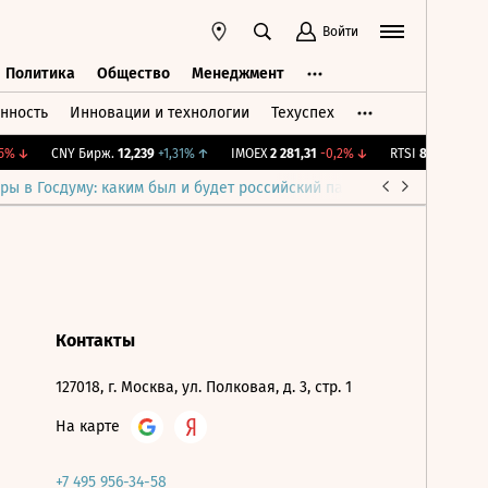
Войти
Политика
Общество
Менеджмент
нность
Инновации и технологии
Техуспех
ть
Политика
Общество
Менеджмент
%
↓
CNY Бирж.
12,239
+1,31%
↑
IMOEX
2 281,31
-0,2%
↓
RTSI
874,64
-1,12%
ры в Госдуму: каким был и будет российский парламент
Война н
Контакты
127018, г. Москва, ул. Полковая, д. 3, стр. 1
На карте
+7 495 956-34-58