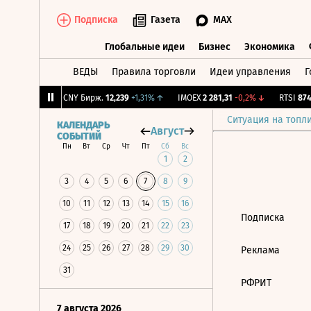
Подписка
Газета
MAX
Глобальные идеи
Бизнес
Экономика
ВЕДЫ
Правила торговли
Идеи управления
Г
Глобальные идеи
Бизнес
Экономик
,5
-2,85%
↓
CNY Бирж.
12,239
+1,31%
↑
IMOEX
2 281,31
-0,2%
↓
RTSI
874,
Ситуация на топл
КАЛЕНДАРЬ
Август
СОБЫТИЙ
Пн
Вт
Ср
Чт
Пт
Сб
Вс
1
2
3
4
5
6
7
8
9
10
11
12
13
14
15
16
Подписка
17
18
19
20
21
22
23
24
25
26
27
28
29
30
Реклама
31
РФРИТ
7 августа 2026