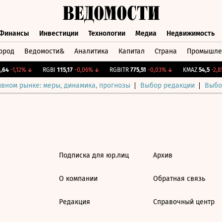
Финансы
Инвестиции
Технологии
Медиа
Недвижимость
ород
Ведомости&
Аналитика
Капитал
Страна
Промышле
а
Финансы
Инвестиции
Технологии
Медиа
Недвижимос
64
-1,12%
↓
RGBI
115,17
-0,06%
↓
RGBITR
775,51
-0,03%
↓
KMAZ
54,5
-2,85
ивном рынке: меры, динамика, прогнозы
Выбор редакции
Выбо
Подписка для юр.лиц
Архив
О компании
Обратная связь
Редакция
Справочный центр