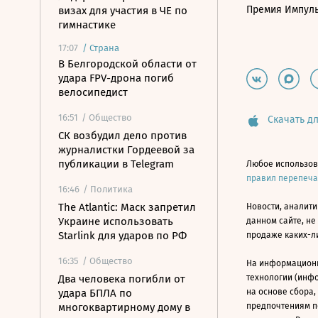
Премия Импул
визах для участия в ЧЕ по
гимнастике
17:07
/
Страна
В Белгородской области от
удара FPV-дрона погиб
велосипедист
16:51
/ Общество
Скачать дл
СК возбудил дело против
журналистки Гордеевой за
публикации в Telegram
Любое использов
правил перепеч
16:46
/ Политика
The Atlantic: Маск запретил
Новости, аналити
Украине использовать
данном сайте, не
Starlink для ударов по РФ
продаже каких-л
16:35
/ Общество
На информацион
Два человека погибли от
технологии (инф
удара БПЛА по
на основе сбора,
многоквартирному дому в
предпочтениям п