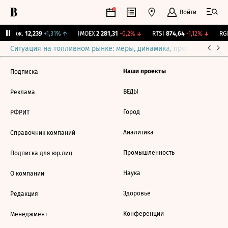
Войти
Y Бирж.
12,239
+1,31%
↑
IMOEX
2 281,31
-0,2%
↓
RTSI
874,64
-1,12%
↓
RGB
Ситуация на топливном рынке: меры, динамика, прогнозы
Выб
Наши проекты
Подписка
ВЕДЫ
Реклама
Город
РФРИТ
Аналитика
Справочник компаний
Промышленность
Подписка для юр.лиц
Наука
О компании
Здоровье
Редакция
Конференции
Менеджмент