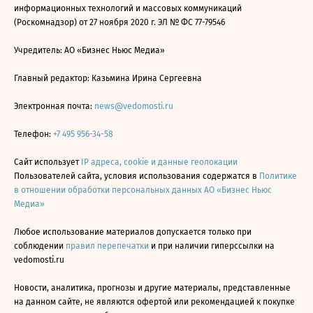
информационных технологий и массовых коммуникаций
(Роскомнадзор) от 27 ноября 2020 г. ЭЛ № ФС 77-79546
Учредитель: АО «Бизнес Ньюс Медиа»
Главный редактор: Казьмина Ирина Сергеевна
Электронная почта:
news@vedomosti.ru
Телефон:
+7 495 956-34-58
Сайт использует
IP адреса, cookie и данные геолокации
Пользователей сайта, условия использования содержатся в
Политике
в отношении обработки персональных данных АО «Бизнес Ньюс
Медиа»
Любое использование материалов допускается только при
соблюдении
правил перепечатки
и при наличии гиперссылки на
vedomosti.ru
Новости, аналитика, прогнозы и другие материалы, представленные
на данном сайте, не являются офертой или рекомендацией к покупке