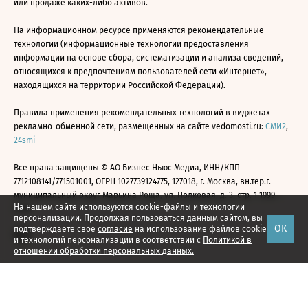
или продаже каких-либо активов.
На информационном ресурсе применяются рекомендательные
технологии (информационные технологии предоставления
информации на основе сбора, систематизации и анализа сведений,
относящихся к предпочтениям пользователей сети «Интернет»,
находящихся на территории Российской Федерации).
Правила применения рекомендательных технологий в виджетах
рекламно-обменной сети, размещенных на сайте vedomosti.ru:
СМИ2
,
24smi
Все права защищены © АО Бизнес Ньюс Медиа, ИНН/КПП
7712108141/771501001, ОГРН 1027739124775, 127018, г. Москва, вн.тер.г.
муниципальный округ Марьина Роща, ул. Полковая, д. 3, стр. 1 1999—
На нашем сайте используются cookie-файлы и технологии
2026
персонализации. Продолжая пользоваться данным сайтом, вы
ОК
подтверждаете свое
согласие
на использование файлов cookie
и технологий персонализации в соответствии с
Политикой в
отношении обработки персональных данных.