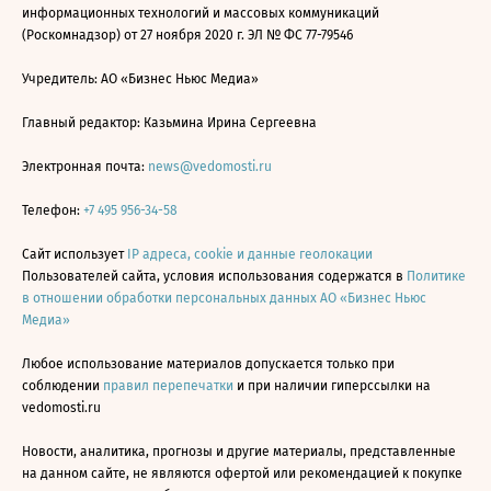
информационных технологий и массовых коммуникаций
(Роскомнадзор) от 27 ноября 2020 г. ЭЛ № ФС 77-79546
Учредитель: АО «Бизнес Ньюс Медиа»
Главный редактор: Казьмина Ирина Сергеевна
Электронная почта:
news@vedomosti.ru
Телефон:
+7 495 956-34-58
Сайт использует
IP адреса, cookie и данные геолокации
Пользователей сайта, условия использования содержатся в
Политике
в отношении обработки персональных данных АО «Бизнес Ньюс
Медиа»
Любое использование материалов допускается только при
соблюдении
правил перепечатки
и при наличии гиперссылки на
vedomosti.ru
Новости, аналитика, прогнозы и другие материалы, представленные
на данном сайте, не являются офертой или рекомендацией к покупке