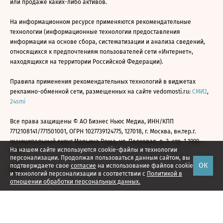
или продаже каких-либо активов.
На информационном ресурсе применяются рекомендательные
технологии (информационные технологии предоставления
информации на основе сбора, систематизации и анализа сведений,
относящихся к предпочтениям пользователей сети «Интернет»,
находящихся на территории Российской Федерации).
Правила применения рекомендательных технологий в виджетах
рекламно-обменной сети, размещенных на сайте vedomosti.ru:
СМИ2
,
24smi
Все права защищены © АО Бизнес Ньюс Медиа, ИНН/КПП
7712108141/771501001, ОГРН 1027739124775, 127018, г. Москва, вн.тер.г.
муниципальный округ Марьина Роща, ул. Полковая, д. 3, стр. 1 1999—
На нашем сайте используются cookie-файлы и технологии
2026
персонализации. Продолжая пользоваться данным сайтом, вы
ОК
подтверждаете свое
согласие
на использование файлов cookie
и технологий персонализации в соответствии с
Политикой в
отношении обработки персональных данных.