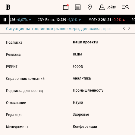
Войти
BI
115,26
+0,07%
↑
CNY Бирж.
12,239
+1,31%
↑
IMOEX
2 281,31
-0,2%
↓
RG
Ситуация на топливном рынке: меры, динамика, прогнозы
Выб
Наши проекты
Подписка
ВЕДЫ
Реклама
Город
РФРИТ
Аналитика
Справочник компаний
Промышленность
Подписка для юр.лиц
Наука
О компании
Здоровье
Редакция
Конференции
Менеджмент