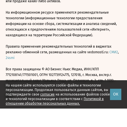
или продаже каких-либо активов.
На информационном ресурсе применяются рекомендательные
технологии (информационные технологии предоставления
информации на основе сбора, систематизации и анализа сведений,
относящихся к предпочтениям пользователей сети «Интернет»,
находящихся на территории Российской Федерации).
Правила применения рекомендательных технологий в виджетах
рекламно-обменной сети, размещенных на сайте vedomosti.ru:
СМИ2
,
24smi
Все права защищены © АО Бизнес Ньюс Медиа, ИНН/КПП
7712108141/771501001, ОГРН 1027739124775, 127018, г. Москва, вн.тер.г.
муниципальный округ Марьина Роща, ул. Полковая, д. 3, стр. 1 1999—
На нашем сайте используются cookie-файлы и технологии
2026
персонализации. Продолжая пользоваться данным сайтом, вы
ОК
подтверждаете свое
согласие
на использование файлов cookie
и технологий персонализации в соответствии с
Политикой в
отношении обработки персональных данных.