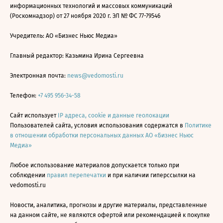
информационных технологий и массовых коммуникаций
(Роскомнадзор) от 27 ноября 2020 г. ЭЛ № ФС 77-79546
Учредитель: АО «Бизнес Ньюс Медиа»
Главный редактор: Казьмина Ирина Сергеевна
Электронная почта:
news@vedomosti.ru
Телефон:
+7 495 956-34-58
Сайт использует
IP адреса, cookie и данные геолокации
Пользователей сайта, условия использования содержатся в
Политике
в отношении обработки персональных данных АО «Бизнес Ньюс
Медиа»
Любое использование материалов допускается только при
соблюдении
правил перепечатки
и при наличии гиперссылки на
vedomosti.ru
Новости, аналитика, прогнозы и другие материалы, представленные
на данном сайте, не являются офертой или рекомендацией к покупке