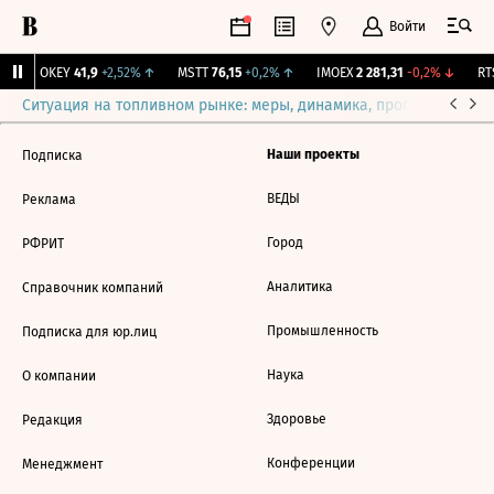
Войти
↑
OKEY
41,9
+2,52%
↑
MSTT
76,15
+0,2%
↑
IMOEX
2 281,31
-0,2%
↓
RTS
Ситуация на топливном рынке: меры, динамика, прогнозы
Выб
Наши проекты
Подписка
ВЕДЫ
Реклама
Город
РФРИТ
Аналитика
Справочник компаний
Промышленность
Подписка для юр.лиц
Наука
О компании
Здоровье
Редакция
Конференции
Менеджмент