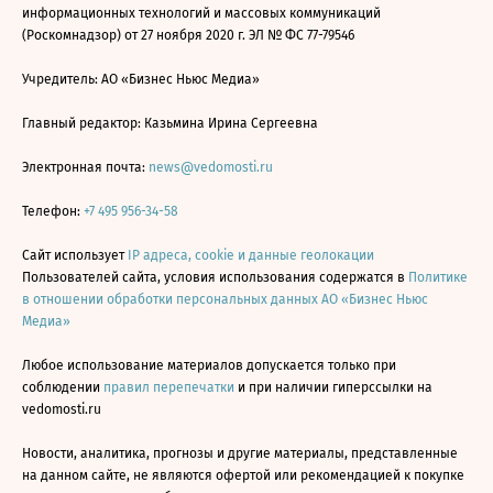
информационных технологий и массовых коммуникаций
(Роскомнадзор) от 27 ноября 2020 г. ЭЛ № ФС 77-79546
Учредитель: АО «Бизнес Ньюс Медиа»
Главный редактор: Казьмина Ирина Сергеевна
Электронная почта:
news@vedomosti.ru
Телефон:
+7 495 956-34-58
Сайт использует
IP адреса, cookie и данные геолокации
Пользователей сайта, условия использования содержатся в
Политике
в отношении обработки персональных данных АО «Бизнес Ньюс
Медиа»
Любое использование материалов допускается только при
соблюдении
правил перепечатки
и при наличии гиперссылки на
vedomosti.ru
Новости, аналитика, прогнозы и другие материалы, представленные
на данном сайте, не являются офертой или рекомендацией к покупке