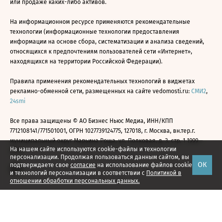
или продаже каких-либо активов.
На информационном ресурсе применяются рекомендательные
технологии (информационные технологии предоставления
информации на основе сбора, систематизации и анализа сведений,
относящихся к предпочтениям пользователей сети «Интернет»,
находящихся на территории Российской Федерации).
Правила применения рекомендательных технологий в виджетах
рекламно-обменной сети, размещенных на сайте vedomosti.ru:
СМИ2
,
24smi
Все права защищены © АО Бизнес Ньюс Медиа, ИНН/КПП
7712108141/771501001, ОГРН 1027739124775, 127018, г. Москва, вн.тер.г.
муниципальный округ Марьина Роща, ул. Полковая, д. 3, стр. 1 1999—
На нашем сайте используются cookie-файлы и технологии
2026
персонализации. Продолжая пользоваться данным сайтом, вы
ОК
подтверждаете свое
согласие
на использование файлов cookie
и технологий персонализации в соответствии с
Политикой в
отношении обработки персональных данных.