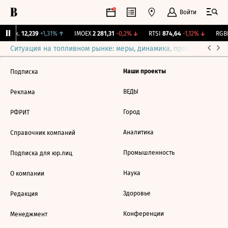
Войти
 Бирж.
12,239
+1,31%
↑
IMOEX
2 281,31
-0,2%
↓
RTSI
874,64
-1,12%
↓
RGBI
Ситуация на топливном рынке: меры, динамика, прогнозы
Выб
Наши проекты
Подписка
ВЕДЫ
Реклама
Город
РФРИТ
Аналитика
Справочник компаний
Промышленность
Подписка для юр.лиц
Наука
О компании
Здоровье
Редакция
Конференции
Менеджмент