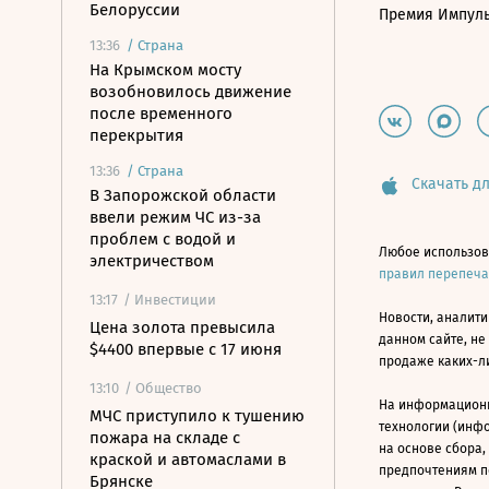
Белоруссии
Премия Импул
13:36
/
Страна
На Крымском мосту
возобновилось движение
после временного
перекрытия
13:36
/
Страна
Скачать дл
В Запорожской области
ввели режим ЧС из-за
проблем с водой и
Любое использов
электричеством
правил перепеч
13:17
/ Инвестиции
Новости, аналити
Цена золота превысила
данном сайте, не
$4400 впервые с 17 июня
продаже каких-л
13:10
/ Общество
На информацион
МЧС приступило к тушению
технологии (инф
пожара на складе с
на основе сбора,
краской и автомаслами в
предпочтениям п
Брянске