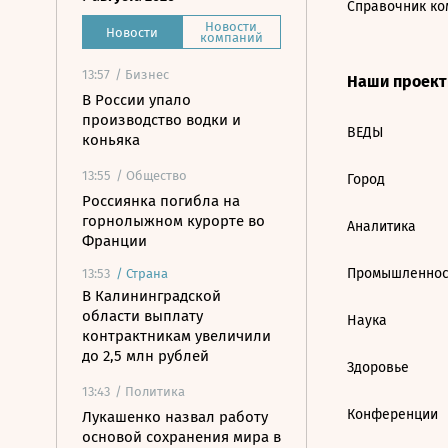
Справочник ко
Новости
Новости
компаний
13:57
/ Бизнес
Наши проек
В России упало
производство водки и
ВЕДЫ
коньяка
13:55
/ Общество
Город
Россиянка погибла на
горнолыжном курорте во
Аналитика
Франции
Промышленнос
13:53
/
Страна
В Калининградской
области выплату
Наука
контрактникам увеличили
до 2,5 млн рублей
Здоровье
13:43
/ Политика
Конференции
Лукашенко назвал работу
основой сохранения мира в