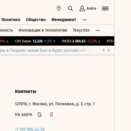
Войти
Политика
Общество
Менеджмент
нность
Инновации и технологии
Техуспех
ть
Политика
Общество
Менеджмент
6%
↓
CNY Бирж.
12,226
+1,2%
↑
IMOEX
2 280,63
-0,23%
↓
RTSI
874,38
-1,1
ры в Госдуму: каким был и будет российский парламент
Война н
Контакты
127018, г. Москва, ул. Полковая, д. 3, стр. 1
На карте
+7 495 956-34-58