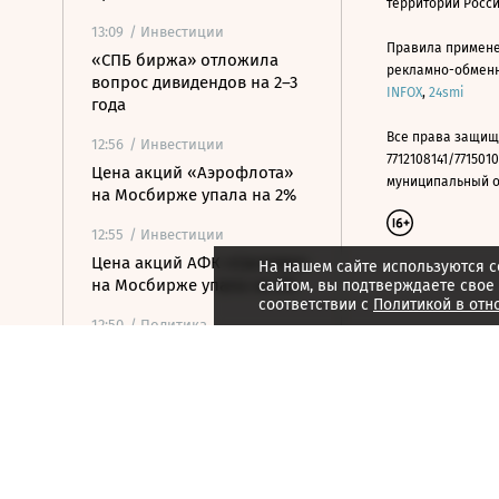
территории Росс
13:09
/ Инвестиции
Правила примене
«СПБ биржа» отложила
рекламно-обменно
вопрос дивидендов на 2–3
INFOX
,
24smi
года
Все права защищ
12:56
/ Инвестиции
7712108141/7715010
Цена акций «Аэрофлота»
муниципальный окр
на Мосбирже упала на 2%
12:55
/ Инвестиции
Цена акций АФК «Система»
На нашем сайте используются c
на Мосбирже упала на 2%
сайтом, вы подтверждаете свое
соответствии с
Политикой в отн
12:50
/ Политика
Саудовская Аравия,
Пакистан и Турция создали
оборонный альянс
12:45
/ Политика
Верховный суд рассмотрит
иск о снятии «Яблока» с