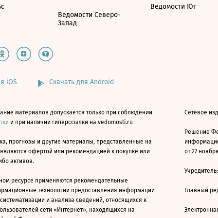
ьс
Ведомости Юг
Ведомости Северо-
Запад
я iOS
Скачать для Android
ание материалов допускается только при соблюдении
Сетевое изд
атки
и при наличии гиперссылки на vedomosti.ru
Решение Фе
ка, прогнозы и другие материалы, представленные на
информацио
 являются офертой или рекомендацией к покупке или
от 27 ноября
ибо активов.
Учредитель
ном ресурсе применяются рекомендательные
ормационные технологии предоставления информации
Главный ре
 систематизации и анализа сведений, относящихся к
ользователей сети «Интернет», находящихся на
Электронна