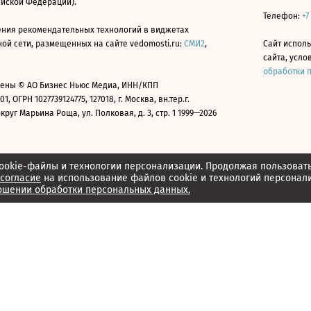
ийской Федерации).
Телефон:
+7
ния рекомендательных технологий в виджетах
й сети, размещенных на сайте vedomosti.ru:
СМИ2
,
Сайт испол
сайта, усл
обработки 
ены © АО Бизнес Ньюс Медиа, ИНН/КПП
01, ОГРН 1027739124775, 127018, г. Москва, вн.тер.г.
уг Марьина Роща, ул. Полковая, д. 3, стр. 1 1999—2026
ookie-файлы и технологии персонализации. Продолжая пользоват
согласие
на использование файлов cookie и технологий персонал
ошении обработки персональных данных.