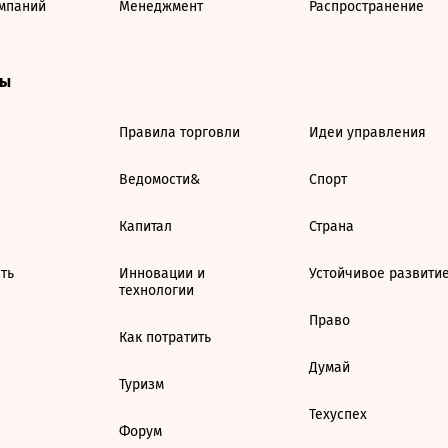
мпаний
Менеджмент
Распространение
ты
Правила торговли
Идеи управления
Ведомости&
Спорт
Капитал
Страна
ть
Инновации и
Устойчивое развити
технологии
Право
Как потратить
Думай
Туризм
Техуспех
Форум