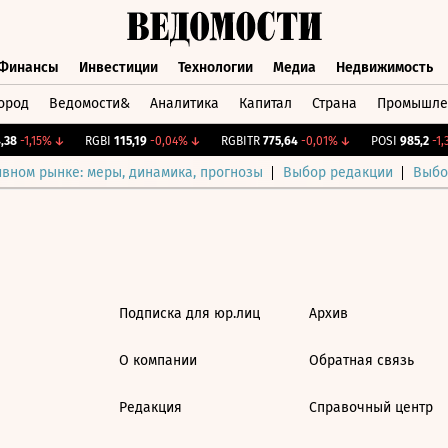
Финансы
Инвестиции
Технологии
Медиа
Недвижимость
ород
Ведомости&
Аналитика
Капитал
Страна
Промышле
а
Финансы
Инвестиции
Технологии
Медиа
Недвижимос
38
-1,15%
↓
RGBI
115,19
-0,04%
↓
RGBITR
775,64
-0,01%
↓
POSI
985,2
-1,3
ивном рынке: меры, динамика, прогнозы
Выбор редакции
Выбо
Подписка для юр.лиц
Архив
О компании
Обратная связь
Редакция
Справочный центр