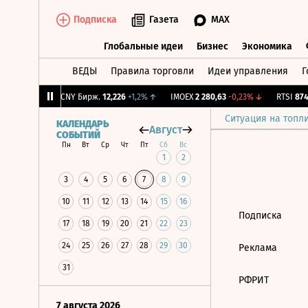
Подписка
Газета
MAX
Глобальные идеи
Бизнес
Экономика
ВЕДЫ
Правила торговли
Идеи управления
Г
Глобальные идеи
Бизнес
Экономик
,2
-1,36%
↓
CNY Бирж.
12,226
+1,2%
↑
IMOEX
2 280,63
-0,23%
↓
RTSI
874,
Ситуация на топл
КАЛЕНДАРЬ
Август
СОБЫТИЙ
Пн
Вт
Ср
Чт
Пт
Сб
Вс
1
2
3
4
5
6
7
8
9
10
11
12
13
14
15
16
Подписка
17
18
19
20
21
22
23
24
25
26
27
28
29
30
Реклама
31
РФРИТ
7 августа 2026