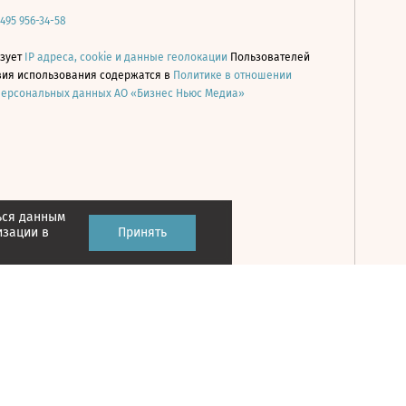
 495 956-34-58
ьзует
IP адреса, cookie и данные геолокации
Пользователей
овия использования содержатся в
Политике в отношении
персональных данных АО «Бизнес Ньюс Медиа»
ься данным
Принять
изации в