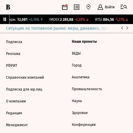
Войти
NY Бирж.
12,081
+0,76%
↑
IMOEX
2 285,88
-0,69%
↓
RTSI
884,56
-1,27%
↓
Ситуация на топливном рынке: меры, динамика, прогнозы
Выб
Наши проекты
Подписка
ВЕДЫ
Реклама
Город
РФРИТ
Аналитика
Справочник компаний
Промышленность
Подписка для юр.лиц
Наука
О компании
Здоровье
Редакция
Конференции
Менеджмент