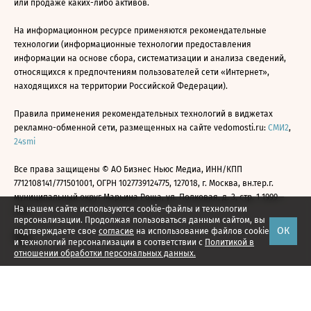
или продаже каких-либо активов.
На информационном ресурсе применяются рекомендательные
технологии (информационные технологии предоставления
информации на основе сбора, систематизации и анализа сведений,
относящихся к предпочтениям пользователей сети «Интернет»,
находящихся на территории Российской Федерации).
Правила применения рекомендательных технологий в виджетах
рекламно-обменной сети, размещенных на сайте vedomosti.ru:
СМИ2
,
24smi
Все права защищены © АО Бизнес Ньюс Медиа, ИНН/КПП
7712108141/771501001, ОГРН 1027739124775, 127018, г. Москва, вн.тер.г.
муниципальный округ Марьина Роща, ул. Полковая, д. 3, стр. 1 1999—
На нашем сайте используются cookie-файлы и технологии
2026
персонализации. Продолжая пользоваться данным сайтом, вы
ОК
подтверждаете свое
согласие
на использование файлов cookie
и технологий персонализации в соответствии с
Политикой в
отношении обработки персональных данных.