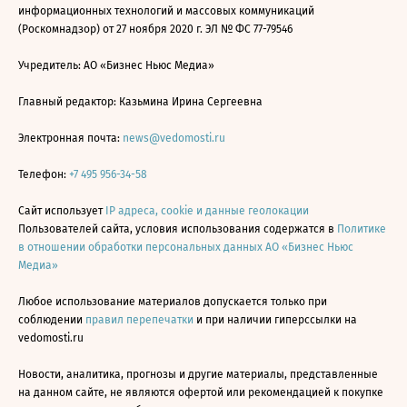
информационных технологий и массовых коммуникаций
(Роскомнадзор) от 27 ноября 2020 г. ЭЛ № ФС 77-79546
Учредитель: АО «Бизнес Ньюс Медиа»
Главный редактор: Казьмина Ирина Сергеевна
Электронная почта:
news@vedomosti.ru
Телефон:
+7 495 956-34-58
Сайт использует
IP адреса, cookie и данные геолокации
Пользователей сайта, условия использования содержатся в
Политике
в отношении обработки персональных данных АО «Бизнес Ньюс
Медиа»
Любое использование материалов допускается только при
соблюдении
правил перепечатки
и при наличии гиперссылки на
vedomosti.ru
Новости, аналитика, прогнозы и другие материалы, представленные
на данном сайте, не являются офертой или рекомендацией к покупке