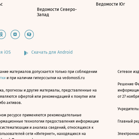
ьс
Ведомости Юг
Ведомости Северо-
Запад
я iOS
Скачать для Android
ание материалов допускается только при соблюдении
Сетевое изд
атки
и при наличии гиперссылки на vedomosti.ru
Решение Фе
ка, прогнозы и другие материалы, представленные на
информацио
 являются офертой или рекомендацией к покупке или
от 27 ноября
ибо активов.
Учредитель
ном ресурсе применяются рекомендательные
ормационные технологии предоставления информации
Главный ре
 систематизации и анализа сведений, относящихся к
ользователей сети «Интернет», находящихся на
Электронна