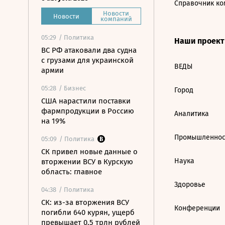
Справочник ко
Новости
Новости
компаний
05:29
/ Политика
Наши проек
ВС РФ атаковали два судна
с грузами для украинской
ВЕДЫ
армии
05:28
/ Бизнес
Город
США нарастили поставки
фармпродукции в Россию
Аналитика
на 19%
Промышленнос
05:09
/ Политика
СК привел новые данные о
Наука
вторжении ВСУ в Курскую
область: главное
Здоровье
04:38
/ Политика
СК: из-за вторжения ВСУ
Конференции
погибли 640 курян, ущерб
превышает 0,5 трлн рублей