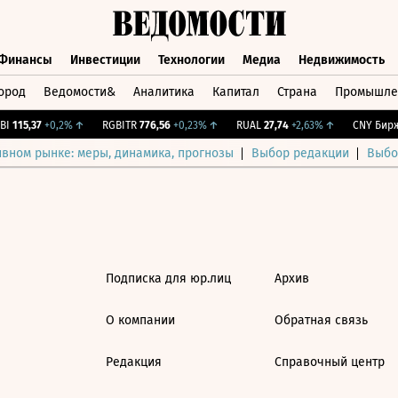
Финансы
Инвестиции
Технологии
Медиа
Недвижимость
ород
Ведомости&
Аналитика
Капитал
Страна
Промышле
а
Финансы
Инвестиции
Технологии
Медиа
Недвижимос
I
115,37
+0,2%
↑
RGBITR
776,56
+0,23%
↑
RUAL
27,74
+2,63%
↑
CNY Бирж.
ивном рынке: меры, динамика, прогнозы
Выбор редакции
Выбо
Подписка для юр.лиц
Архив
О компании
Обратная связь
Редакция
Справочный центр