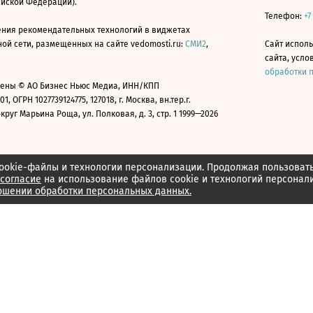
ийской Федерации).
Телефон:
+7
ния рекомендательных технологий в виджетах
й сети, размещенных на сайте vedomosti.ru:
СМИ2
,
Сайт испол
сайта, усл
обработки 
ены © АО Бизнес Ньюс Медиа, ИНН/КПП
01, ОГРН 1027739124775, 127018, г. Москва, вн.тер.г.
уг Марьина Роща, ул. Полковая, д. 3, стр. 1 1999—2026
ookie-файлы и технологии персонализации. Продолжая пользоват
согласие
на использование файлов cookie и технологий персонал
ошении обработки персональных данных.