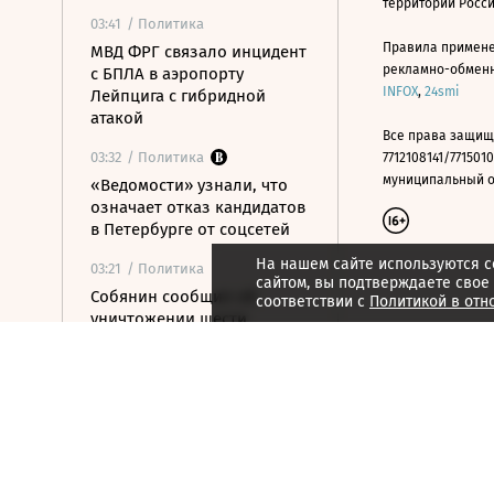
территории Росс
03:41
/ Политика
Правила примене
МВД ФРГ связало инцидент
рекламно-обменно
с БПЛА в аэропорту
INFOX
,
24smi
Лейпцига с гибридной
атакой
Все права защищ
03:32
/ Политика
7712108141/7715010
муниципальный окр
«Ведомости» узнали, что
означает отказ кандидатов
в Петербурге от соцсетей
На нашем сайте используются c
03:21
/ Политика
сайтом, вы подтверждаете свое
Собянин сообщил об
соответствии с
Политикой в отн
уничтожении шести
летевших на Москву БПЛА
00:09
/
Как потратить
На все случаи жизни:
Bluegame расширяет свою
коллекцию яхт
00:09
/
Как потратить