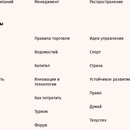
мпаний
Менеджмент
Распространение
ты
Правила торговли
Идеи управления
Ведомости&
Спорт
Капитал
Страна
ть
Инновации и
Устойчивое развити
технологии
Право
Как потратить
Думай
Туризм
Техуспех
Форум