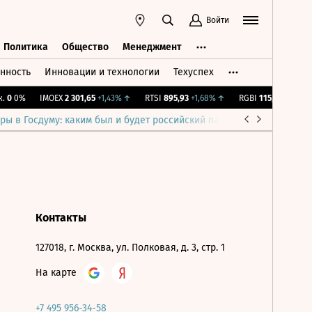
Войти
Политика
Общество
Менеджмент
нность
Инновации и технологии
Техуспех
ть
Политика
Общество
Менеджмент
0
0%
IMOEX
2 301,65
+1,43%
↑
RTSI
895,93
+1,68%
↑
RGBI
115,37
+0,2%
↑
ры в Госдуму: каким был и будет российский парламент
Война н
Контакты
127018, г. Москва, ул. Полковая, д. 3, стр. 1
На карте
+7 495 956-34-58