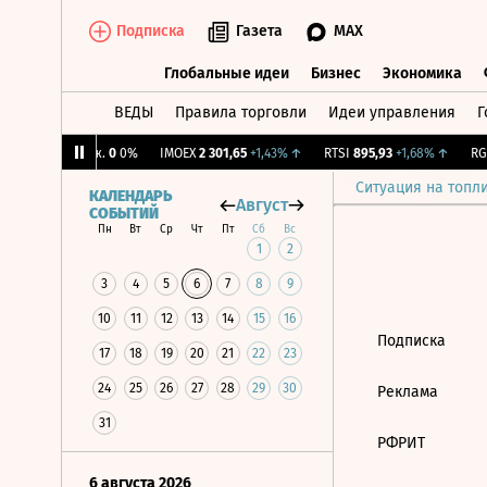
Подписка
Газета
MAX
Глобальные идеи
Бизнес
Экономика
ВЕДЫ
Правила торговли
Идеи управления
Г
Глобальные идеи
Бизнес
Экономик
↑
CNY Бирж.
0
0%
IMOEX
2 301,65
+1,43%
↑
RTSI
895,93
+1,68%
↑
RGB
Ситуация на топл
КАЛЕНДАРЬ
Август
СОБЫТИЙ
Пн
Вт
Ср
Чт
Пт
Сб
Вс
1
2
3
4
5
6
7
8
9
10
11
12
13
14
15
16
Подписка
17
18
19
20
21
22
23
24
25
26
27
28
29
30
Реклама
31
РФРИТ
6 августа 2026