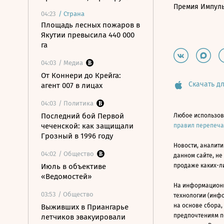
Премия Импул
04:23
/
Страна
Площадь лесных пожаров в
Якутии превысила 440 000
га
04:03
/ Медиа
От Коннери до Крейга:
Скачать дл
агент 007 в лицах
04:03
/ Политика
Последний бой Первой
Любое использов
чеченской: как защищали
правил перепеч
Грозный в 1996 году
Новости, аналити
04:02
/ Общество
данном сайте, не
Июль в объективе
продаже каких-л
«Ведомостей»
На информацион
03:53
/ Общество
технологии (инф
на основе сбора,
Выживших в Приангарье
предпочтениям п
летчиков эвакуировали