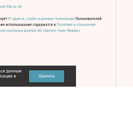
 495 956-34-58
ьзует
IP адреса, cookie и данные геолокации
Пользователей
овия использования содержатся в
Политике в отношении
персональных данных АО «Бизнес Ньюс Медиа»
ься данным
Принять
изации в