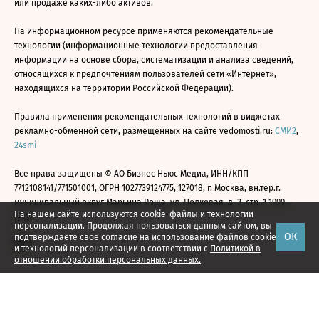
или продаже каких-либо активов.
На информационном ресурсе применяются рекомендательные
технологии (информационные технологии предоставления
информации на основе сбора, систематизации и анализа сведений,
относящихся к предпочтениям пользователей сети «Интернет»,
находящихся на территории Российской Федерации).
Правила применения рекомендательных технологий в виджетах
рекламно-обменной сети, размещенных на сайте vedomosti.ru:
СМИ2
,
24smi
Все права защищены © АО Бизнес Ньюс Медиа, ИНН/КПП
7712108141/771501001, ОГРН 1027739124775, 127018, г. Москва, вн.тер.г.
муниципальный округ Марьина Роща, ул. Полковая, д. 3, стр. 1 1999—
На нашем сайте используются cookie-файлы и технологии
2026
персонализации. Продолжая пользоваться данным сайтом, вы
ОК
подтверждаете свое
согласие
на использование файлов cookie
и технологий персонализации в соответствии с
Политикой в
отношении обработки персональных данных.