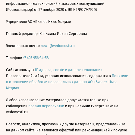
информационных технологий и массовых коммуникаций
(Роскомнадзор) от 27 ноября 2020 г. ЭЛ № ФС 77-79546
Учредитель: АО «Бизнес Ньюс Медиа»
Главный редактор: Казьмина Ирина Сергеевна
Электронная почта:
news@vedomosti.ru
Телефон:
+7 495 956-34-58
Сайт использует
IP адреса, cookie и данные геолокации
Пользователей сайта, условия использования содержатся в
Политике
в отношении обработки персональных данных АО «Бизнес Ньюс
Медиа»
Любое использование материалов допускается только при
соблюдении
правил перепечатки
и при наличии гиперссылки на
vedomosti.ru
Новости, аналитика, прогнозы и другие материалы, представленные
на данном сайте, не являются офертой или рекомендацией к покупке