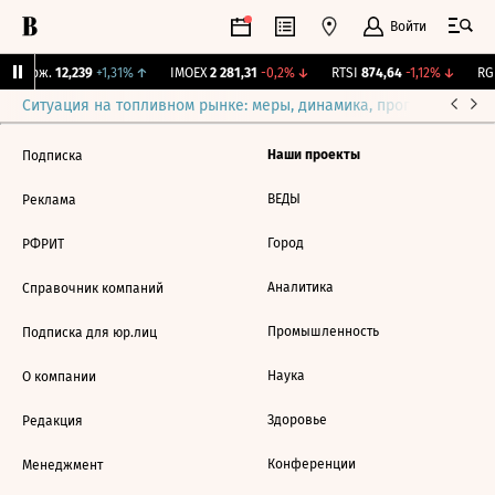
Войти
Y Бирж.
12,239
+1,31%
↑
IMOEX
2 281,31
-0,2%
↓
RTSI
874,64
-1,12%
↓
RGB
Ситуация на топливном рынке: меры, динамика, прогнозы
Выб
Наши проекты
Подписка
ВЕДЫ
Реклама
Город
РФРИТ
Аналитика
Справочник компаний
Промышленность
Подписка для юр.лиц
Наука
О компании
Здоровье
Редакция
Конференции
Менеджмент