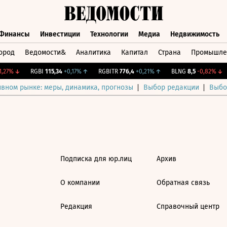
Финансы
Инвестиции
Технологии
Медиа
Недвижимость
ород
Ведомости&
Аналитика
Капитал
Страна
Промышле
а
Финансы
Инвестиции
Технологии
Медиа
Недвижимос
,27%
↓
RGBI
115,34
+0,17%
↑
RGBITR
776,4
+0,21%
↑
BLNG
8,5
-0,82%
↓
ивном рынке: меры, динамика, прогнозы
Выбор редакции
Выбо
Подписка для юр.лиц
Архив
О компании
Обратная связь
Редакция
Справочный центр