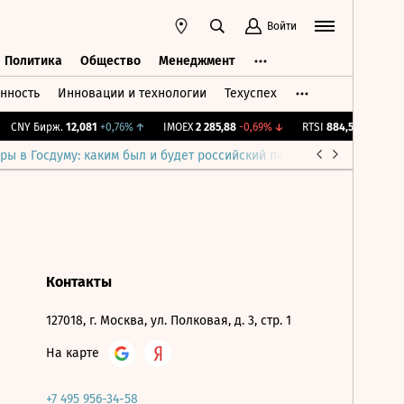
Войти
Политика
Общество
Менеджмент
нность
Инновации и технологии
Техуспех
ть
Политика
Общество
Менеджмент
CNY Бирж.
12,081
+0,76%
↑
IMOEX
2 285,88
-0,69%
↓
RTSI
884,56
-1,27%
↓
ры в Госдуму: каким был и будет российский парламент
Война н
Контакты
127018, г. Москва, ул. Полковая, д. 3, стр. 1
На карте
+7 495 956-34-58