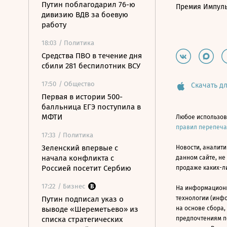
Путин поблагодарил 76-ю
Премия Импул
дивизию ВДВ за боевую
работу
18:03
/ Политика
Средства ПВО в течение дня
сбили 281 беспилотник ВСУ
17:50
/ Общество
Скачать дл
Первая в истории 500-
балльница ЕГЭ поступила в
МФТИ
Любое использов
правил перепеч
17:33
/ Политика
Зеленский впервые с
Новости, аналити
начала конфликта с
данном сайте, не
Россией посетит Сербию
продаже каких-л
17:22
/ Бизнес
На информацион
Путин подписал указ о
технологии (инф
выводе «Шереметьево» из
на основе сбора,
списка стратегических
предпочтениям п