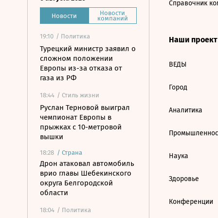
Справочник ко
Новости
Новости
компаний
19:10
/ Политика
Наши проек
Турецкий министр заявил о
сложном положении
ВЕДЫ
Европы из-за отказа от
газа из РФ
Город
18:44
/ Стиль жизни
Руслан Терновой выиграл
Аналитика
чемпионат Европы в
прыжках с 10-метровой
Промышленнос
вышки
18:28
/
Страна
Наука
Дрон атаковал автомобиль
врио главы Шебекинского
Здоровье
округа Белгородской
области
Конференции
18:04
/ Политика