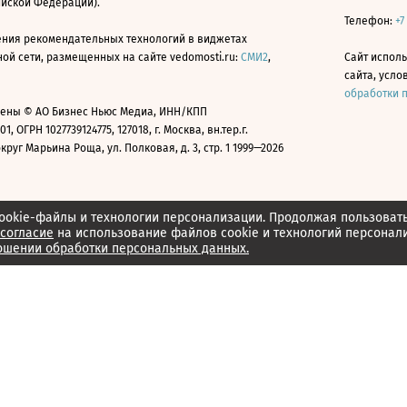
ийской Федерации).
Телефон:
+7
ния рекомендательных технологий в виджетах
й сети, размещенных на сайте vedomosti.ru:
СМИ2
,
Сайт испол
сайта, усл
обработки 
ены © АО Бизнес Ньюс Медиа, ИНН/КПП
01, ОГРН 1027739124775, 127018, г. Москва, вн.тер.г.
уг Марьина Роща, ул. Полковая, д. 3, стр. 1 1999—2026
ookie-файлы и технологии персонализации. Продолжая пользоват
согласие
на использование файлов cookie и технологий персонал
ошении обработки персональных данных.