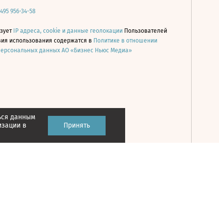
 495 956-34-58
ьзует
IP адреса, cookie и данные геолокации
Пользователей
овия использования содержатся в
Политике в отношении
персональных данных АО «Бизнес Ньюс Медиа»
ься данным
Принять
изации в