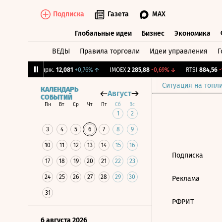
Подписка
Газета
MAX
Глобальные идеи
Бизнес
Экономика
ВЕДЫ
Правила торговли
Идеи управления
Г
Глобальные идеи
Бизнес
Экономик
2%
↓
CNY Бирж.
12,081
+0,76%
↑
IMOEX
2 285,88
-0,69%
↓
RTSI
884,56
-1
Ситуация на топл
КАЛЕНДАРЬ
Август
СОБЫТИЙ
Пн
Вт
Ср
Чт
Пт
Сб
Вс
1
2
3
4
5
6
7
8
9
10
11
12
13
14
15
16
Подписка
17
18
19
20
21
22
23
24
25
26
27
28
29
30
Реклама
31
РФРИТ
6 августа 2026