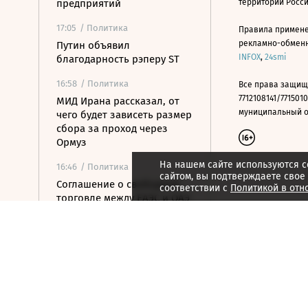
предприятий
территории Росс
17:05
/ Политика
Правила примене
рекламно-обменно
Путин объявил
INFOX
,
24smi
благодарность рэперу ST
16:58
/ Политика
Все права защищ
7712108141/7715010
МИД Ирана рассказал, от
муниципальный окр
чего будет зависеть размер
сбора за проход через
Ормуз
На нашем сайте используются c
16:46
/ Политика
сайтом, вы подтверждаете свое
Соглашение о свободной
соответствии с
Политикой в отн
торговле между ЕАЭС и ОАЭ
вступит в силу 6 октября
16:31
/
Страна
Роспотребнадзор сообщил
о загрязнении воздуха в
Энгельсе и Саратове
16:27
/ Политика