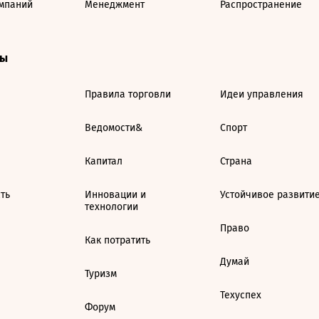
мпаний
Менеджмент
Распространение
ты
Правила торговли
Идеи управления
Ведомости&
Спорт
Капитал
Страна
ть
Инновации и
Устойчивое развити
технологии
Право
Как потратить
Думай
Туризм
Техуспех
Форум