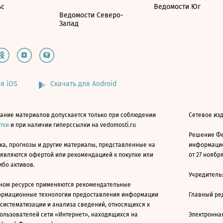
ьс
Ведомости Юг
Ведомости Северо-
Запад
я iOS
Скачать для Android
ание материалов допускается только при соблюдении
Сетевое изд
атки
и при наличии гиперссылки на vedomosti.ru
Решение Фе
ка, прогнозы и другие материалы, представленные на
информацио
 являются офертой или рекомендацией к покупке или
от 27 ноября
ибо активов.
Учредитель
ном ресурсе применяются рекомендательные
ормационные технологии предоставления информации
Главный ре
 систематизации и анализа сведений, относящихся к
ользователей сети «Интернет», находящихся на
Электронна