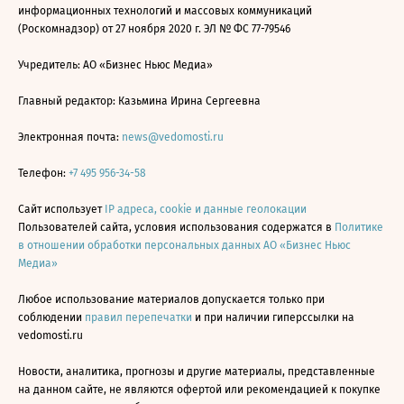
информационных технологий и массовых коммуникаций
(Роскомнадзор) от 27 ноября 2020 г. ЭЛ № ФС 77-79546
Учредитель: АО «Бизнес Ньюс Медиа»
Главный редактор: Казьмина Ирина Сергеевна
Электронная почта:
news@vedomosti.ru
Телефон:
+7 495 956-34-58
Сайт использует
IP адреса, cookie и данные геолокации
Пользователей сайта, условия использования содержатся в
Политике
в отношении обработки персональных данных АО «Бизнес Ньюс
Медиа»
Любое использование материалов допускается только при
соблюдении
правил перепечатки
и при наличии гиперссылки на
vedomosti.ru
Новости, аналитика, прогнозы и другие материалы, представленные
на данном сайте, не являются офертой или рекомендацией к покупке