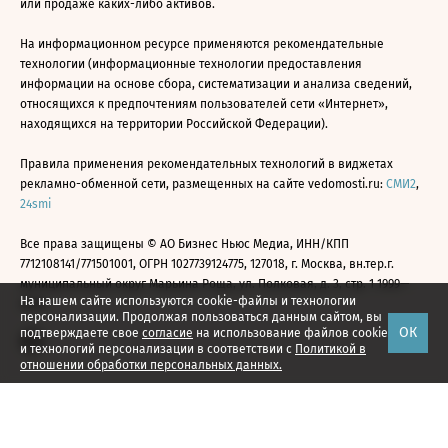
или продаже каких-либо активов.
На информационном ресурсе применяются рекомендательные
технологии (информационные технологии предоставления
информации на основе сбора, систематизации и анализа сведений,
относящихся к предпочтениям пользователей сети «Интернет»,
находящихся на территории Российской Федерации).
Правила применения рекомендательных технологий в виджетах
рекламно-обменной сети, размещенных на сайте vedomosti.ru:
СМИ2
,
24smi
Все права защищены © АО Бизнес Ньюс Медиа, ИНН/КПП
7712108141/771501001, ОГРН 1027739124775, 127018, г. Москва, вн.тер.г.
муниципальный округ Марьина Роща, ул. Полковая, д. 3, стр. 1 1999—
На нашем сайте используются cookie-файлы и технологии
2026
персонализации. Продолжая пользоваться данным сайтом, вы
ОК
подтверждаете свое
согласие
на использование файлов cookie
и технологий персонализации в соответствии с
Политикой в
отношении обработки персональных данных.