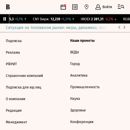
Войти
BI
115,3
+0,1%
↑
CNY Бирж.
12,239
+1,31%
↑
IMOEX
2 281,31
-0,2%
↓
RGBI
Ситуация на топливном рынке: меры, динамика, прогнозы
Выб
Наши проекты
Подписка
ВЕДЫ
Реклама
Город
РФРИТ
Аналитика
Справочник компаний
Промышленность
Подписка для юр.лиц
Наука
О компании
Здоровье
Редакция
Конференции
Менеджмент