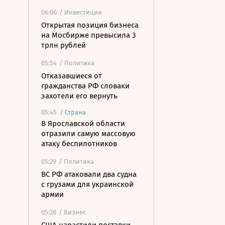
06:00
/ Инвестиции
Открытая позиция бизнеса
на Мосбирже превысила 3
трлн рублей
05:54
/ Политика
Отказавшиеся от
гражданства РФ словаки
захотели его вернуть
05:45
/
Страна
В Ярославской области
отразили самую массовую
атаку беспилотников
05:29
/ Политика
ВС РФ атаковали два судна
с грузами для украинской
армии
05:28
/ Бизнес