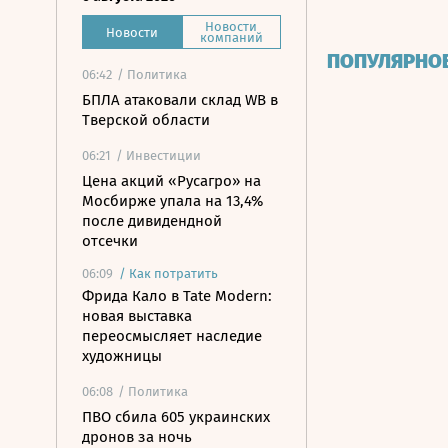
Новости
Новости
компаний
ПОПУЛЯРНО
06:42
/ Политика
БПЛА атаковали склад WB в
Тверской области
06:21
/ Инвестиции
Цена акций «Русагро» на
Мосбирже упала на 13,4%
после дивидендной
отсечки
06:09
/
Как потратить
Фрида Кало в Tate Modern:
новая выставка
переосмысляет наследие
художницы
06:08
/ Политика
ПВО сбила 605 украинских
дронов за ночь