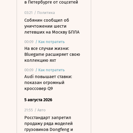
в Петербурге от соцсетей
03:21
/ Политика
Собянин сообщил об
уничтожении шести
летевших на Москву БПЛА
00:09
/
Как потратить
На все случаи жизни:
Bluegame расширяет свою
коллекцию яхт
00:09
/
Как потратить
Audi повышает ставки:
показан огромный
кроссовер Q9
5 августа 2026
21:55
/ Авто
Росстандарт запретил
продажу ряда моделей
грузовиков Dongfeng и