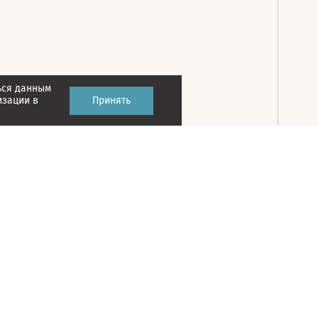
ься данным
Принять
изации в