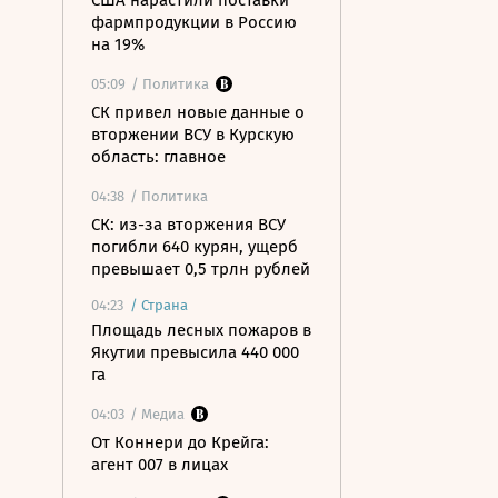
США нарастили поставки
фармпродукции в Россию
на 19%
05:09
/ Политика
СК привел новые данные о
вторжении ВСУ в Курскую
область: главное
04:38
/ Политика
СК: из-за вторжения ВСУ
погибли 640 курян, ущерб
превышает 0,5 трлн рублей
04:23
/
Страна
Площадь лесных пожаров в
Якутии превысила 440 000
га
04:03
/ Медиа
От Коннери до Крейга:
агент 007 в лицах