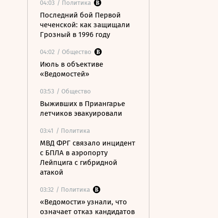
04:03
/ Политика
Последний бой Первой
чеченской: как защищали
Грозный в 1996 году
04:02
/ Общество
Июль в объективе
«Ведомостей»
03:53
/ Общество
Выживших в Приангарье
летчиков эвакуировали
03:41
/ Политика
МВД ФРГ связало инцидент
с БПЛА в аэропорту
Лейпцига с гибридной
атакой
03:32
/ Политика
«Ведомости» узнали, что
означает отказ кандидатов