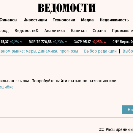
Финансы
Инвестиции
Технологии
Медиа
Недвижимость
ород
Ведомости&
Аналитика
Капитал
Страна
Промышле
а
Финансы
Инвестиции
Технологии
Медиа
Недвижимос
37
+0,2%
↑
RGBITR
776,58
+0,23%
↑
GAZP
95,17
-0,25%
↓
CNY Бирж.
0
0%
ивном рынке: меры, динамика, прогнозы
Выбор редакции
Выбо
ильная ссылка. Попробуйте найти статью по названию или
 ошибке
На
Расширенный