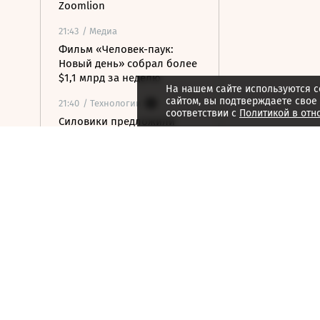
Zoomlion
21:43
/ Медиа
Фильм «Человек-паук:
Новый день» собрал более
$1,1 млрд за неделю
На нашем сайте используются c
сайтом, вы подтверждаете свое
21:40
/ Технологии
соответствии с
Политикой в отн
Силовики предложили
возвращать гражданам
деньги за услуги риэлторов
при обмане
21:34
/ Общество
Минздрав начал реформу
научных центров
21:31
/ Политика
О чем Путин говорил со
сменщиком Гладкова в
Белгородской области
21:26
/ Политика