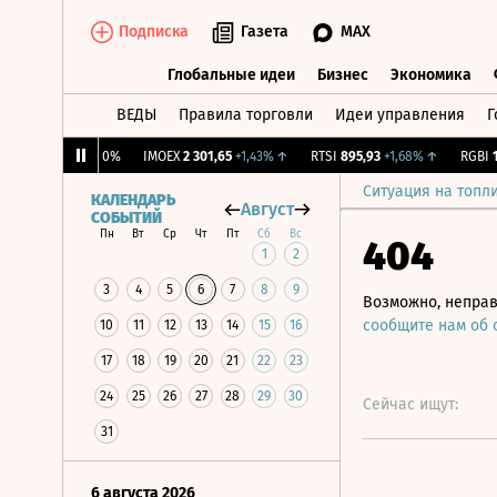
Подписка
Газета
MAX
Глобальные идеи
Бизнес
Экономика
ВЕДЫ
Правила торговли
Идеи управления
Г
Глобальные идеи
Бизнес
Экономик
CNY Бирж.
0
0%
IMOEX
2 301,65
+1,43%
↑
RTSI
895,93
+1,68%
↑
RGBI
115,
Ситуация на топл
КАЛЕНДАРЬ
Август
СОБЫТИЙ
Пн
Вт
Ср
Чт
Пт
Сб
Вс
404
1
2
3
4
5
6
7
8
9
Возможно, неправ
сообщите нам об
10
11
12
13
14
15
16
17
18
19
20
21
22
23
24
25
26
27
28
29
30
Сейчас ищут:
31
6 августа 2026