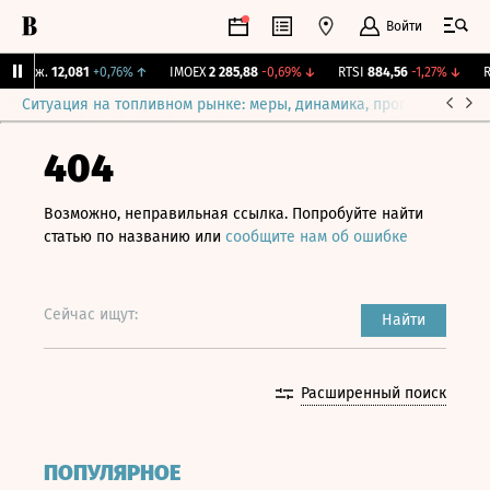
Войти
 Бирж.
12,081
+0,76%
↑
IMOEX
2 285,88
-0,69%
↓
RTSI
884,56
-1,27%
↓
RG
Ситуация на топливном рынке: меры, динамика, прогнозы
Выб
404
Возможно, неправильная ссылка. Попробуйте найти
статью по названию или
сообщите нам об ошибке
Сейчас ищут:
Найти
Расширенный поиск
ПОПУЛЯРНОЕ