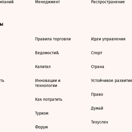
мпаний
Менеджмент
Распространение
ты
Правила торговли
Идеи управления
Ведомости&
Спорт
Капитал
Страна
ть
Инновации и
Устойчивое развити
технологии
Право
Как потратить
Думай
Туризм
Техуспех
Форум