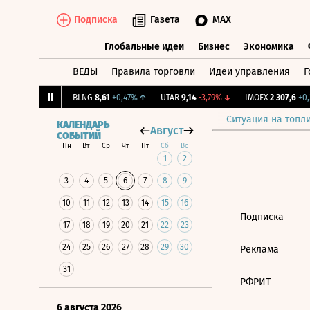
Подписка
Газета
MAX
Глобальные идеи
Бизнес
Экономика
ВЕДЫ
Правила торговли
Идеи управления
Г
Глобальные идеи
Бизнес
Экономик
,064
+0,62%
↑
BLNG
8,61
+0,47%
↑
UTAR
9,14
-3,79%
↓
IMOEX
2 307,6
+0,2
Ситуация на топл
КАЛЕНДАРЬ
Август
СОБЫТИЙ
Пн
Вт
Ср
Чт
Пт
Сб
Вс
1
2
3
4
5
6
7
8
9
10
11
12
13
14
15
16
Подписка
17
18
19
20
21
22
23
24
25
26
27
28
29
30
Реклама
31
РФРИТ
6 августа 2026