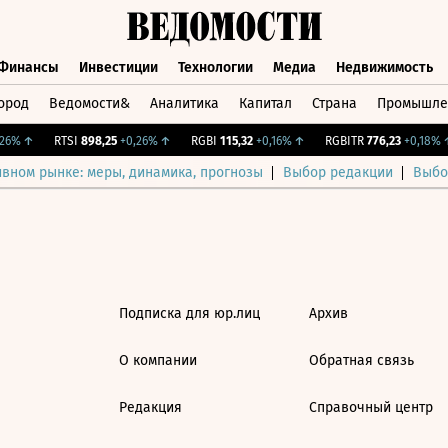
Финансы
Инвестиции
Технологии
Медиа
Недвижимость
ород
Ведомости&
Аналитика
Капитал
Страна
Промышле
а
Финансы
Инвестиции
Технологии
Медиа
Недвижимос
6%
↑
RTSI
898,25
+0,26%
↑
RGBI
115,32
+0,16%
↑
RGBITR
776,23
+0,18%
↑
ивном рынке: меры, динамика, прогнозы
Выбор редакции
Выбо
Подписка для юр.лиц
Архив
О компании
Обратная связь
Редакция
Справочный центр