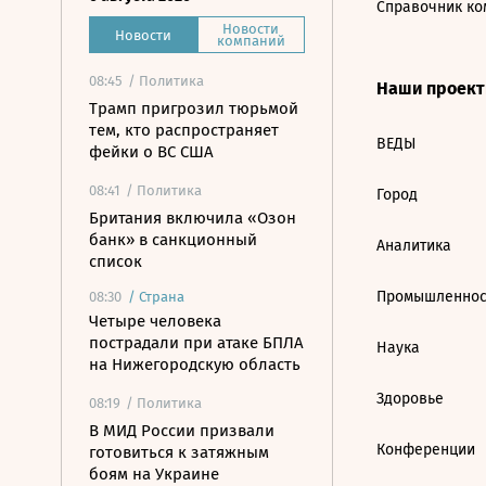
Справочник ко
Новости
Новости
компаний
08:45
/ Политика
Наши проек
Трамп пригрозил тюрьмой
тем, кто распространяет
ВЕДЫ
фейки о ВС США
08:41
/ Политика
Город
Британия включила «Озон
банк» в санкционный
Аналитика
список
Промышленнос
08:30
/
Страна
Четыре человека
пострадали при атаке БПЛА
Наука
на Нижегородскую область
Здоровье
08:19
/ Политика
В МИД России призвали
Конференции
готовиться к затяжным
боям на Украине