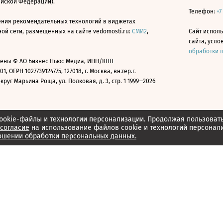
ийской Федерации).
Телефон:
+7
ния рекомендательных технологий в виджетах
й сети, размещенных на сайте vedomosti.ru:
СМИ2
,
Сайт испол
сайта, усл
обработки 
ены © АО Бизнес Ньюс Медиа, ИНН/КПП
01, ОГРН 1027739124775, 127018, г. Москва, вн.тер.г.
уг Марьина Роща, ул. Полковая, д. 3, стр. 1 1999—2026
ookie-файлы и технологии персонализации. Продолжая пользоват
согласие
на использование файлов cookie и технологий персонал
ошении обработки персональных данных.