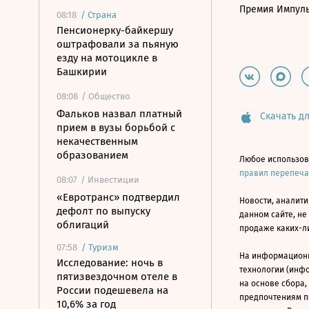
Премия Импул
08:18
/
Страна
Пенсионерку-байкершу
оштрафовали за пьяную
езду на мотоцикле в
Башкирии
08:08
/ Общество
Фальков назвал платный
Скачать дл
прием в вузы борьбой с
некачественным
образованием
Любое использов
правил перепеч
08:07
/ Инвестиции
«Евротранс» подтвердил
Новости, аналити
дефолт по выпуску
данном сайте, не
облигаций
продаже каких-л
07:58
/
Туризм
На информацион
Исследование: ночь в
технологии (инф
пятизвездочном отеле в
на основе сбора,
России подешевела на
предпочтениям п
10,6% за год