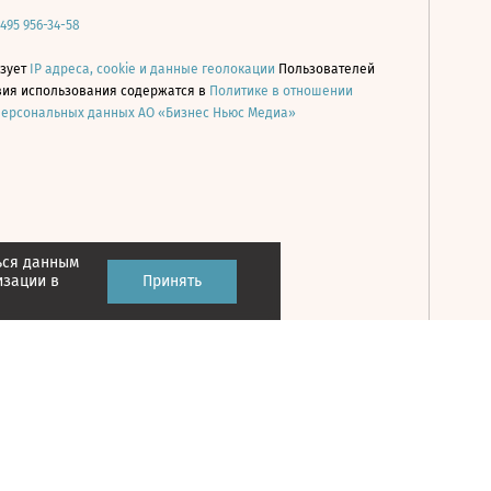
 495 956-34-58
ьзует
IP адреса, cookie и данные геолокации
Пользователей
овия использования содержатся в
Политике в отношении
персональных данных АО «Бизнес Ньюс Медиа»
ься данным
Принять
изации в