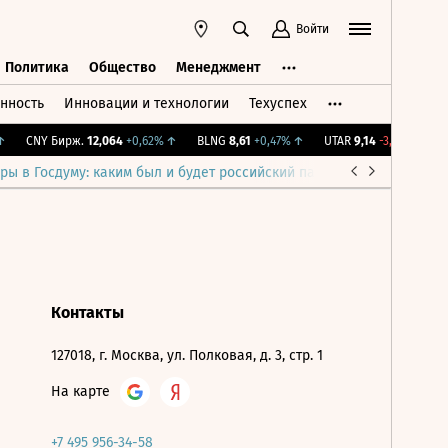
Войти
Политика
Общество
Менеджмент
нность
Инновации и технологии
Техуспех
ть
Политика
Общество
Менеджмент
CNY Бирж.
12,064
+0,62%
↑
BLNG
8,61
+0,47%
↑
UTAR
9,14
-3,79%
↓
I
ры в Госдуму: каким был и будет российский парламент
Война н
Контакты
127018, г. Москва, ул. Полковая, д. 3, стр. 1
На карте
+7 495 956-34-58