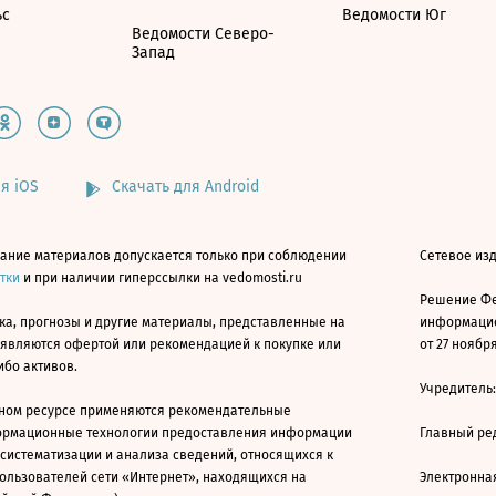
ьс
Ведомости Юг
Ведомости Северо-
Запад
я iOS
Скачать для Android
ание материалов допускается только при соблюдении
Сетевое изд
атки
и при наличии гиперссылки на vedomosti.ru
Решение Фе
ка, прогнозы и другие материалы, представленные на
информацио
 являются офертой или рекомендацией к покупке или
от 27 ноября
ибо активов.
Учредитель
ном ресурсе применяются рекомендательные
ормационные технологии предоставления информации
Главный ре
 систематизации и анализа сведений, относящихся к
ользователей сети «Интернет», находящихся на
Электронна