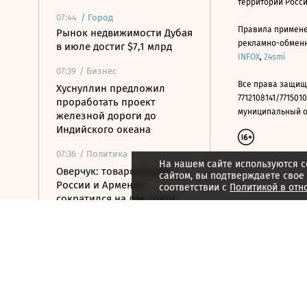
территории Росс
07:44
/
Город
Правила примене
Рынок недвижимости Дубая
рекламно-обменно
в июле достиг $7,1 млрд
INFOX
,
24smi
07:39
/ Бизнес
Все права защищ
Хуснуллин предложил
7712108141/7715010
проработать проект
муниципальный окр
железной дороги до
Индийского океана
07:36
/ Политика
На нашем сайте используются c
Оверчук: товарооборот
сайтом, вы подтверждаете свое
России и Армении
соответствии с
Политикой в отн
сократился на две трети
07:28
/ Политика
Экс-послу Украины в США
Стефанишиной назначили
залог по делу о коррупции
07:25
/ Бизнес