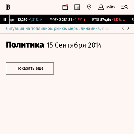
Войти
Y Бирж.
12,239
+1,31%
↑
IMOEX
2 281,31
-0,2%
↓
RTSI
874,64
-1,12%
↓
RG
Ситуация на топливном рынке: меры, динамика, прогнозы
Выб
Политика
15 Сентября 2014
Показать еще