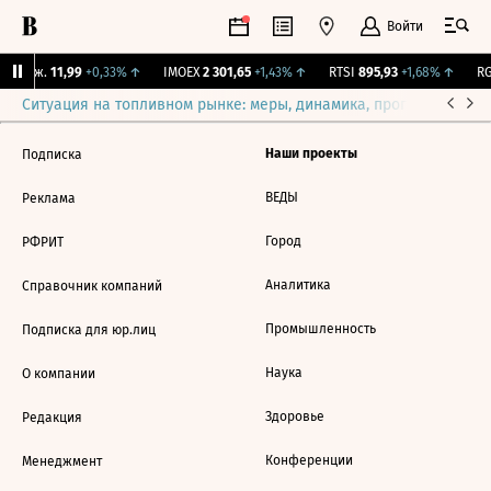
Войти
 Бирж.
11,99
+0,33%
↑
IMOEX
2 301,65
+1,43%
↑
RTSI
895,93
+1,68%
↑
RG
Ситуация на топливном рынке: меры, динамика, прогнозы
Выб
Наши проекты
Подписка
ВЕДЫ
Реклама
Город
РФРИТ
Аналитика
Справочник компаний
Промышленность
Подписка для юр.лиц
Наука
О компании
Здоровье
Редакция
Конференции
Менеджмент