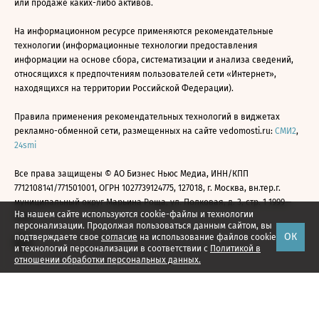
или продаже каких-либо активов.
На информационном ресурсе применяются рекомендательные
технологии (информационные технологии предоставления
информации на основе сбора, систематизации и анализа сведений,
относящихся к предпочтениям пользователей сети «Интернет»,
находящихся на территории Российской Федерации).
Правила применения рекомендательных технологий в виджетах
рекламно-обменной сети, размещенных на сайте vedomosti.ru:
СМИ2
,
24smi
Все права защищены © АО Бизнес Ньюс Медиа, ИНН/КПП
7712108141/771501001, ОГРН 1027739124775, 127018, г. Москва, вн.тер.г.
муниципальный округ Марьина Роща, ул. Полковая, д. 3, стр. 1 1999—
На нашем сайте используются cookie-файлы и технологии
2026
персонализации. Продолжая пользоваться данным сайтом, вы
ОК
подтверждаете свое
согласие
на использование файлов cookie
и технологий персонализации в соответствии с
Политикой в
отношении обработки персональных данных.