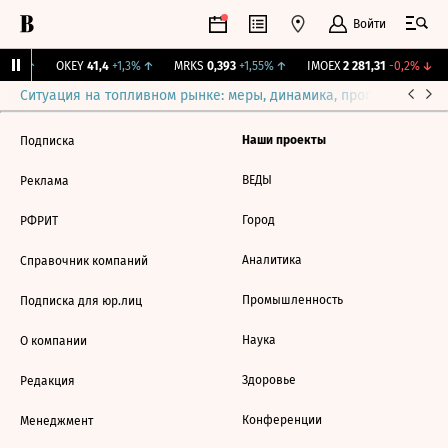
Войти
,31%
↑
OKEY
41,4
+1,3%
↑
MRKS
0,393
+1,55%
↑
IMOEX
2 281,31
-0,2%
↓
Ситуация на топливном рынке: меры, динамика, прогнозы
Выб
Наши проекты
Подписка
ВЕДЫ
Реклама
Город
РФРИТ
Аналитика
Справочник компаний
Промышленность
Подписка для юр.лиц
Наука
О компании
Здоровье
Редакция
Конференции
Менеджмент