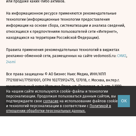
или продаже каких-либо активов.
На информационном ресурсе применяются рекомендательные
технологии (информационные технологии предоставления
информации на основе сбора, систематизации и анализа сведений,
относящихся к предпочтениям пользователей сети «Интернет»,
находящихся на территории Российской Федерации).
Правила применения рекомендательных технологий в виджетах
рекламно-обменной сети, размещенных на сайте vedomosti.ru:
СМИ2
,
24smi
Все права защищены © АО Бизнес Ньюс Медиа, ИНН/КПП
7712108141/771501001, ОГРН 1027739124775, 127018, г. Москва, вн.тер.г.
муниципальный округ Марьина Роща, ул. Полковая, д. 3, стр. 1 1999—
На нашем сайте используются cookie-файлы и технологии
2026
персонализации. Продолжая пользоваться данным сайтом, вы
ОК
подтверждаете свое
согласие
на использование файлов cookie
и технологий персонализации в соответствии с
Политикой в
отношении обработки персональных данных.