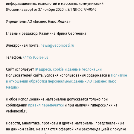
информационных технологий и массовых коммуникаций
(Роскомнадзор) от 27 ноября 2020 г. ЭЛ № ФС 77-79546
Учредитель: АО «Бизнес Ньюс Медиа»
Главный редактор: Казьмина Ирина Сергеевна
Электронная почта:
news@vedomosti.ru
Телефон:
+7 495 956-34-58
Сайт использует
IP адреса, cookie и данные геолокации
Пользователей сайта, условия использования содержатся в
Политике
в отношении обработки персональных данных АО «Бизнес Ньюс
Медиа»
Любое использование материалов допускается только при
соблюдении
правил перепечатки
и при наличии гиперссылки на
vedomosti.ru
Новости, аналитика, прогнозы и другие материалы, представленные
на данном сайте, не являются офертой или рекомендацией к покупке