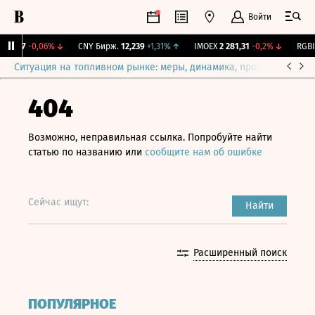
Войти
115,17
-0,06%
↓
CNY Бирж.
12,239
+1,31%
↑
IMOEX
2 281,31
-0,2%
↓
RGBIT
Ситуация на топливном рынке: меры, динамика, прогнозы
Выб
404
Возможно, неправильная ссылка. Попробуйте найти
статью по названию или
сообщите нам об ошибке
Сейчас ищут:
Найти
Расширенный поиск
ПОПУЛЯРНОЕ