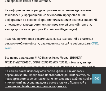
или продаже каких-либо активов.
На информационном ресурсе применяются рекомендательные
технологии (информационные технологии предоставления
информации на основе сбора, систематизации и анализа сведений,
относящихся к предпочтениям пользователей сети «Интернет»,
находящихся на территории Российской Федерации).
Правила применения рекомендательных технологий в виджетах
рекламно-обменной сети, размещенных на сайте vedomosti.ru:
СМИ2
,
24smi
Все права защищены © АО Бизнес Ньюс Медиа, ИНН/КПП
7712108141/771501001, ОГРН 1027739124775, 127018, г. Москва, вн.тер.г.
муниципальный округ Марьина Роща, ул. Полковая, д. 3, стр. 1 1999—
На нашем сайте используются cookie-файлы и технологии
2026
персонализации. Продолжая пользоваться данным сайтом, вы
ОК
подтверждаете свое
согласие
на использование файлов cookie
и технологий персонализации в соответствии с
Политикой в
отношении обработки персональных данных.