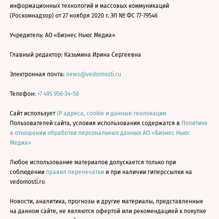
информационных технологий и массовых коммуникаций
(Роскомнадзор) от 27 ноября 2020 г. ЭЛ № ФС 77-79546
Учредитель: АО «Бизнес Ньюс Медиа»
Главный редактор: Казьмина Ирина Сергеевна
Электронная почта:
news@vedomosti.ru
Телефон:
+7 495 956-34-58
Сайт использует
IP адреса, cookie и данные геолокации
Пользователей сайта, условия использования содержатся в
Политике
в отношении обработки персональных данных АО «Бизнес Ньюс
Медиа»
Любое использование материалов допускается только при
соблюдении
правил перепечатки
и при наличии гиперссылки на
vedomosti.ru
Новости, аналитика, прогнозы и другие материалы, представленные
на данном сайте, не являются офертой или рекомендацией к покупке