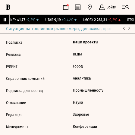
Войти
↑
OKEY
41,77
+2,2%
↑
UTAR
9,19
+0,44%
↑
IMOEX
2 281,31
-0,2%
↓
RTSI
Ситуация на топливном рынке: меры, динамика, прогнозы
Выб
Наши проекты
Подписка
ВЕДЫ
Реклама
Город
РФРИТ
Аналитика
Справочник компаний
Промышленность
Подписка для юр.лиц
Наука
О компании
Здоровье
Редакция
Конференции
Менеджмент