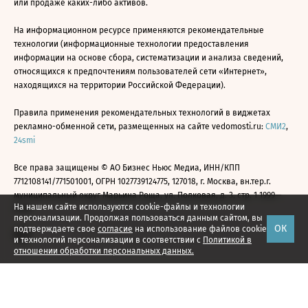
или продаже каких-либо активов.
На информационном ресурсе применяются рекомендательные
технологии (информационные технологии предоставления
информации на основе сбора, систематизации и анализа сведений,
относящихся к предпочтениям пользователей сети «Интернет»,
находящихся на территории Российской Федерации).
Правила применения рекомендательных технологий в виджетах
рекламно-обменной сети, размещенных на сайте vedomosti.ru:
СМИ2
,
24smi
Все права защищены © АО Бизнес Ньюс Медиа, ИНН/КПП
7712108141/771501001, ОГРН 1027739124775, 127018, г. Москва, вн.тер.г.
муниципальный округ Марьина Роща, ул. Полковая, д. 3, стр. 1 1999—
На нашем сайте используются cookie-файлы и технологии
2026
персонализации. Продолжая пользоваться данным сайтом, вы
ОК
подтверждаете свое
согласие
на использование файлов cookie
и технологий персонализации в соответствии с
Политикой в
отношении обработки персональных данных.