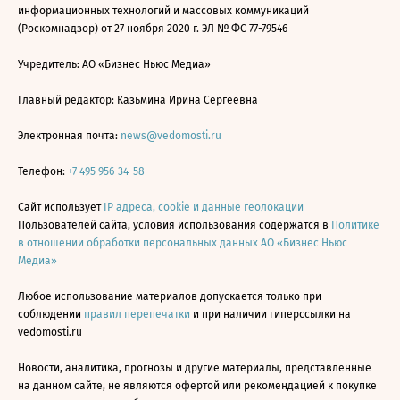
информационных технологий и массовых коммуникаций
(Роскомнадзор) от 27 ноября 2020 г. ЭЛ № ФС 77-79546
Учредитель: АО «Бизнес Ньюс Медиа»
Главный редактор: Казьмина Ирина Сергеевна
Электронная почта:
news@vedomosti.ru
Телефон:
+7 495 956-34-58
Сайт использует
IP адреса, cookie и данные геолокации
Пользователей сайта, условия использования содержатся в
Политике
в отношении обработки персональных данных АО «Бизнес Ньюс
Медиа»
Любое использование материалов допускается только при
соблюдении
правил перепечатки
и при наличии гиперссылки на
vedomosti.ru
Новости, аналитика, прогнозы и другие материалы, представленные
на данном сайте, не являются офертой или рекомендацией к покупке