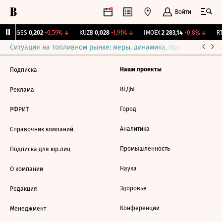
Войти
↑
RGSS
0,202
-0,59%
↓
KUZB
0,028
-1,91%
↓
IMOEX
2 283,14
-0,8%
↓
RT
Ситуация на топливном рынке: меры, динамика, прогнозы
Выб
Наши проекты
Подписка
ВЕДЫ
Реклама
Город
РФРИТ
Аналитика
Справочник компаний
Промышленность
Подписка для юр.лиц
Наука
О компании
Здоровье
Редакция
Конференции
Менеджмент