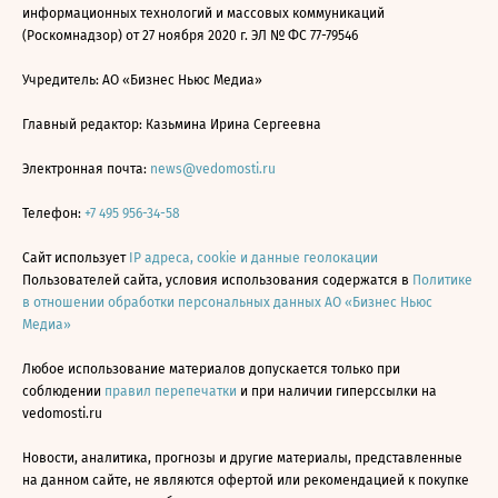
информационных технологий и массовых коммуникаций
(Роскомнадзор) от 27 ноября 2020 г. ЭЛ № ФС 77-79546
Учредитель: АО «Бизнес Ньюс Медиа»
Главный редактор: Казьмина Ирина Сергеевна
Электронная почта:
news@vedomosti.ru
Телефон:
+7 495 956-34-58
Сайт использует
IP адреса, cookie и данные геолокации
Пользователей сайта, условия использования содержатся в
Политике
в отношении обработки персональных данных АО «Бизнес Ньюс
Медиа»
Любое использование материалов допускается только при
соблюдении
правил перепечатки
и при наличии гиперссылки на
vedomosti.ru
Новости, аналитика, прогнозы и другие материалы, представленные
на данном сайте, не являются офертой или рекомендацией к покупке