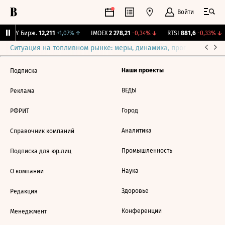
Войти
CNY Бирж.
12,211
+1,07%
↑
IMOEX
2 278,21
-0,34%
↓
RTSI
881,6
-0,33%
↓
Ситуация на топливном рынке: меры, динамика, прогнозы
Выб
Наши проекты
Подписка
ВЕДЫ
Реклама
Город
РФРИТ
Аналитика
Справочник компаний
Промышленность
Подписка для юр.лиц
Наука
О компании
Здоровье
Редакция
Конференции
Менеджмент