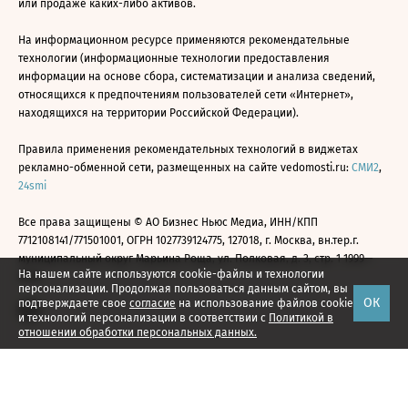
или продаже каких-либо активов.
На информационном ресурсе применяются рекомендательные
технологии (информационные технологии предоставления
информации на основе сбора, систематизации и анализа сведений,
относящихся к предпочтениям пользователей сети «Интернет»,
находящихся на территории Российской Федерации).
Правила применения рекомендательных технологий в виджетах
рекламно-обменной сети, размещенных на сайте vedomosti.ru:
СМИ2
,
24smi
Все права защищены © АО Бизнес Ньюс Медиа, ИНН/КПП
7712108141/771501001, ОГРН 1027739124775, 127018, г. Москва, вн.тер.г.
муниципальный округ Марьина Роща, ул. Полковая, д. 3, стр. 1 1999—
На нашем сайте используются cookie-файлы и технологии
2026
персонализации. Продолжая пользоваться данным сайтом, вы
ОК
подтверждаете свое
согласие
на использование файлов cookie
и технологий персонализации в соответствии с
Политикой в
отношении обработки персональных данных.