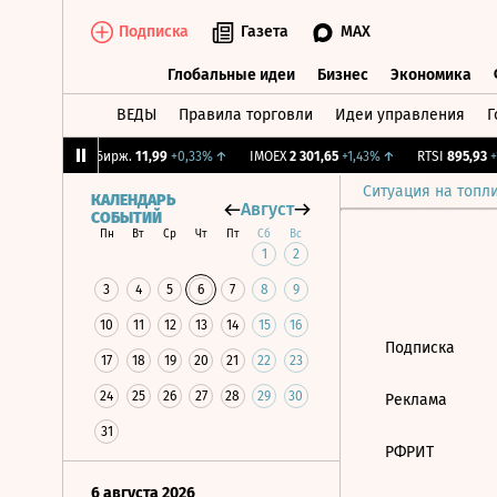
Подписка
Газета
MAX
Глобальные идеи
Бизнес
Экономика
ВЕДЫ
Правила торговли
Идеи управления
Г
Глобальные идеи
Бизнес
Экономик
08%
↑
CNY Бирж.
11,99
+0,33%
↑
IMOEX
2 301,65
+1,43%
↑
RTSI
895,93
+1
Ситуация на топл
КАЛЕНДАРЬ
Август
СОБЫТИЙ
Пн
Вт
Ср
Чт
Пт
Сб
Вс
1
2
3
4
5
6
7
8
9
10
11
12
13
14
15
16
Подписка
17
18
19
20
21
22
23
24
25
26
27
28
29
30
Реклама
31
РФРИТ
6 августа 2026