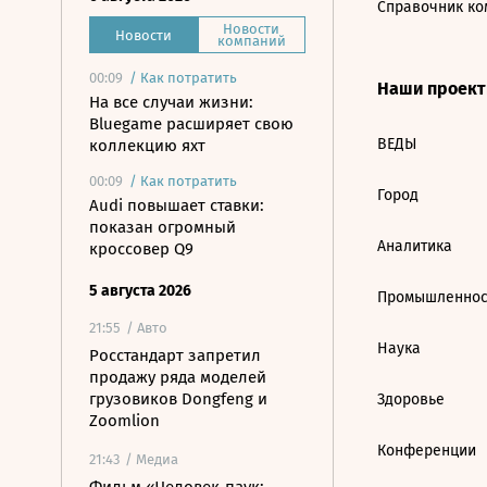
Справочник ко
Новости
Новости
компаний
00:09
/
Как потратить
Наши проек
На все случаи жизни:
Bluegame расширяет свою
ВЕДЫ
коллекцию яхт
00:09
/
Как потратить
Город
Audi повышает ставки:
показан огромный
Аналитика
кроссовер Q9
5 августа 2026
Промышленнос
21:55
/ Авто
Наука
Росстандарт запретил
продажу ряда моделей
грузовиков Dongfeng и
Здоровье
Zoomlion
Конференции
21:43
/ Медиа