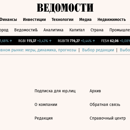
Финансы
Инвестиции
Технологии
Медиа
Недвижимость
ород
Ведомости&
Аналитика
Капитал
Страна
Промышле
а
Финансы
Инвестиции
Технологии
Медиа
Недвижимос
,68%
↑
RGBI
115,37
+0,43%
↑
RGBITR
776,27
+0,44%
↑
FESH
62,06
+0,08%
ивном рынке: меры, динамика, прогнозы
Выбор редакции
Выбо
Подписка для юр.лиц
Архив
О компании
Обратная связь
Редакция
Справочный центр