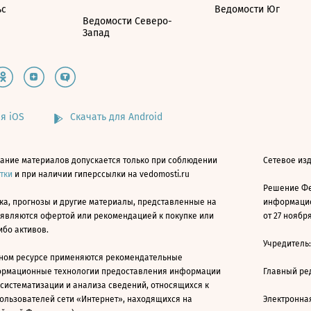
ьс
Ведомости Юг
Ведомости Северо-
Запад
я iOS
Скачать для Android
ание материалов допускается только при соблюдении
Сетевое изд
атки
и при наличии гиперссылки на vedomosti.ru
Решение Фе
ка, прогнозы и другие материалы, представленные на
информацио
 являются офертой или рекомендацией к покупке или
от 27 ноября
ибо активов.
Учредитель
ном ресурсе применяются рекомендательные
ормационные технологии предоставления информации
Главный ре
 систематизации и анализа сведений, относящихся к
ользователей сети «Интернет», находящихся на
Электронна