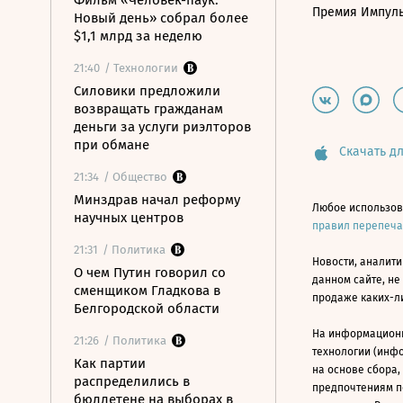
Фильм «Человек-паук:
Премия Импул
Новый день» собрал более
$1,1 млрд за неделю
21:40
/ Технологии
Силовики предложили
возвращать гражданам
деньги за услуги риэлторов
при обмане
Скачать дл
21:34
/ Общество
Минздрав начал реформу
Любое использов
научных центров
правил перепеч
21:31
/ Политика
Новости, аналити
О чем Путин говорил со
данном сайте, не
сменщиком Гладкова в
продаже каких-л
Белгородской области
На информацион
21:26
/ Политика
технологии (инф
Как партии
на основе сбора,
распределились в
предпочтениям п
бюллетене на выборах в