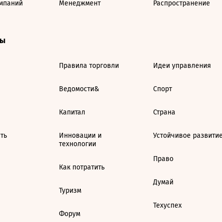
мпаний
Менеджмент
Распространение
ты
Правила торговли
Идеи управления
Ведомости&
Спорт
Капитал
Страна
ть
Инновации и
Устойчивое развити
технологии
Право
Как потратить
Думай
Туризм
Техуспех
Форум