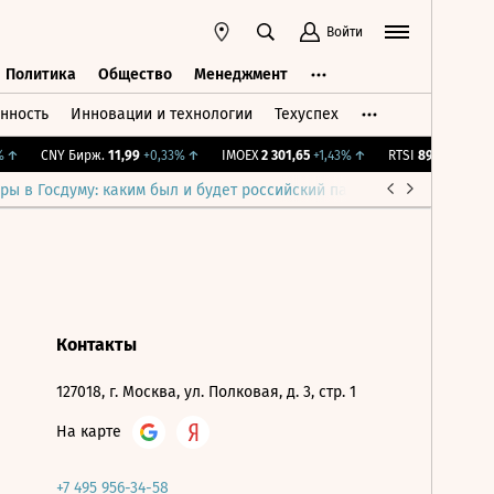
Войти
Политика
Общество
Менеджмент
нность
Инновации и технологии
Техуспех
ть
Политика
Общество
Менеджмент
↑
CNY Бирж.
11,99
+0,33%
↑
IMOEX
2 301,65
+1,43%
↑
RTSI
895,93
+1,68%
ры в Госдуму: каким был и будет российский парламент
Война н
Контакты
127018, г. Москва, ул. Полковая, д. 3, стр. 1
На карте
+7 495 956-34-58