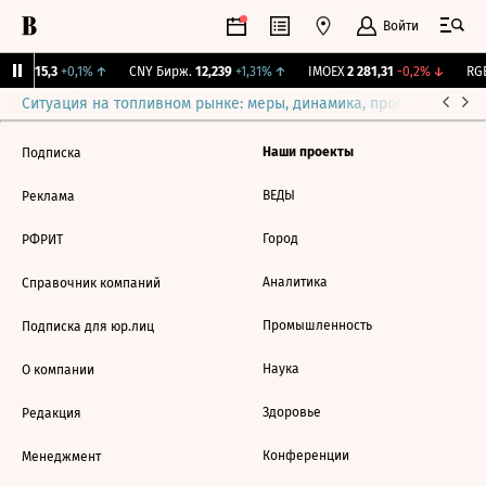
Войти
GBI
115,3
+0,1%
↑
CNY Бирж.
12,239
+1,31%
↑
IMOEX
2 281,31
-0,2%
↓
RGB
Ситуация на топливном рынке: меры, динамика, прогнозы
Выб
Наши проекты
Подписка
ВЕДЫ
Реклама
Город
РФРИТ
Аналитика
Справочник компаний
Промышленность
Подписка для юр.лиц
Наука
О компании
Здоровье
Редакция
Конференции
Менеджмент