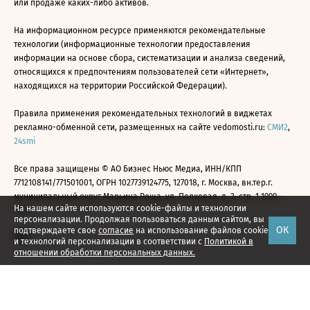
или продаже каких-либо активов.
На информационном ресурсе применяются рекомендательные
технологии (информационные технологии предоставления
информации на основе сбора, систематизации и анализа сведений,
относящихся к предпочтениям пользователей сети «Интернет»,
находящихся на территории Российской Федерации).
Правила применения рекомендательных технологий в виджетах
рекламно-обменной сети, размещенных на сайте vedomosti.ru:
СМИ2
,
24smi
Все права защищены © АО Бизнес Ньюс Медиа, ИНН/КПП
7712108141/771501001, ОГРН 1027739124775, 127018, г. Москва, вн.тер.г.
муниципальный округ Марьина Роща, ул. Полковая, д. 3, стр. 1 1999—
На нашем сайте используются cookie-файлы и технологии
2026
персонализации. Продолжая пользоваться данным сайтом, вы
ОК
подтверждаете свое
согласие
на использование файлов cookie
и технологий персонализации в соответствии с
Политикой в
отношении обработки персональных данных.