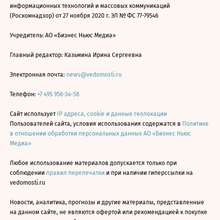
информационных технологий и массовых коммуникаций
(Роскомнадзор) от 27 ноября 2020 г. ЭЛ № ФС 77-79546
Учредитель: АО «Бизнес Ньюс Медиа»
Главный редактор: Казьмина Ирина Сергеевна
Электронная почта:
news@vedomosti.ru
Телефон:
+7 495 956-34-58
Сайт использует
IP адреса, cookie и данные геолокации
Пользователей сайта, условия использования содержатся в
Политике
в отношении обработки персональных данных АО «Бизнес Ньюс
Медиа»
Любое использование материалов допускается только при
соблюдении
правил перепечатки
и при наличии гиперссылки на
vedomosti.ru
Новости, аналитика, прогнозы и другие материалы, представленные
на данном сайте, не являются офертой или рекомендацией к покупке