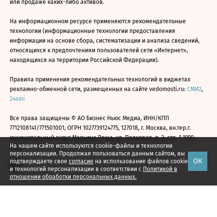
или продаже каких-либо активов.
На информационном ресурсе применяются рекомендательные
технологии (информационные технологии предоставления
информации на основе сбора, систематизации и анализа сведений,
относящихся к предпочтениям пользователей сети «Интернет»,
находящихся на территории Российской Федерации).
Правила применения рекомендательных технологий в виджетах
рекламно-обменной сети, размещенных на сайте vedomosti.ru:
СМИ2
,
24smi
Все права защищены © АО Бизнес Ньюс Медиа, ИНН/КПП
7712108141/771501001, ОГРН 1027739124775, 127018, г. Москва, вн.тер.г.
муниципальный округ Марьина Роща, ул. Полковая, д. 3, стр. 1 1999—
На нашем сайте используются cookie-файлы и технологии
2026
персонализации. Продолжая пользоваться данным сайтом, вы
ОК
подтверждаете свое
согласие
на использование файлов cookie
и технологий персонализации в соответствии с
Политикой в
отношении обработки персональных данных.