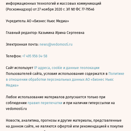
информационных технологий и массовых коммуникаций
(Роскомнадзор) от 27 ноября 2020 г. ЭЛ № ФС 77-79546
Учредитель: АО «Бизнес Ньюс Медиа»
Главный редактор: Казьмина Ирина Сергеевна
Электронная почта:
news@vedomosti.ru
Телефон:
+7 495 956-34-58
Сайт использует
IP адреса, cookie и данные геолокации
Пользователей сайта, условия использования содержатся в
Политике
в отношении обработки персональных данных АО «Бизнес Ньюс
Медиа»
Любое использование материалов допускается только при
соблюдении
правил перепечатки
и при наличии гиперссылки на
vedomosti.ru
Новости, аналитика, прогнозы и другие материалы, представленные
на данном сайте, не являются офертой или рекомендацией к покупке