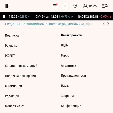
Войти
RGBI
115,35
+0,18%
↑
CNY Бирж.
12,081
+0,76%
↑
IMOEX
2 285,88
-0,69%
↓
Ситуация на топливном рынке: меры, динамика, прогнозы
Выб
Наши проекты
Подписка
ВЕДЫ
Реклама
Город
РФРИТ
Аналитика
Справочник компаний
Промышленность
Подписка для юр.лиц
Наука
О компании
Здоровье
Редакция
Конференции
Менеджмент